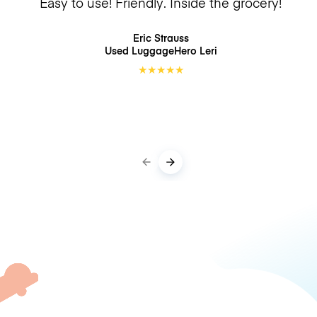
Easy to use! Friendly. Inside the grocery!
Eric Strauss
Used LuggageHero
Leri
★
★
★
★
★