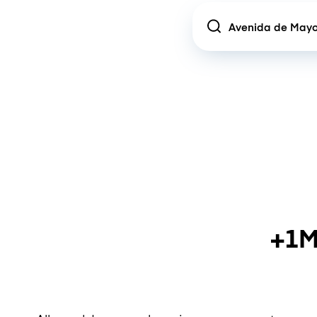
Location
+1M