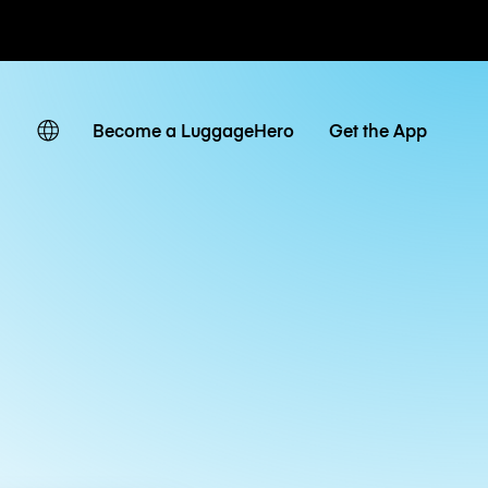
 giornaliere
Become a LuggageHero
Get the App