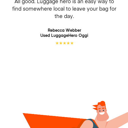
All good. Luggage hero is an easy way to
find somewhere local to leave your bag for
the day.
Rebecca Webber
Used LuggageHero
Oggi
★
★
★
★
★