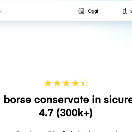
Oggi
N
★
★
★
★
☆
★
 borse conservate in sicur
4.7
(300k+)