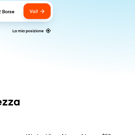
Vai!
2 Borse
umber of bags
La mia posizione
ezza