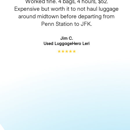
Worked fine. 4 bags, 4 hours, $52.
Expensive but worth it to not haul luggage
around midtown before departing from
Penn Station to JFK.
Jim C.
Used LuggageHero
Leri
★
★
★
★
★