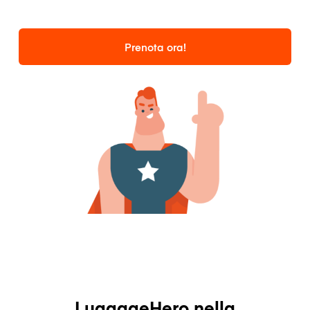
Prenota ora!
LuggageHero nella