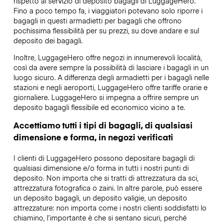
rispetto al servizio di deposito bagagli di LuggageHero.
Fino a poco tempo fa, i viaggiatori potevano solo riporre i
bagagli in questi armadietti per bagagli che offrono
pochissima flessibilità per su prezzi, su dove andare e sul
deposito dei bagagli.
Inoltre, LuggageHero offre negozi in innumerevoli località,
così da avere sempre la possibilità di lasciare i bagagli in un
luogo sicuro. A differenza degli armadietti per i bagagli nelle
stazioni e negli aeroporti, LuggageHero offre tariffe orarie e
giornaliere. LuggageHero si impegna a offrire sempre un
deposito bagagli flessibile ed economico vicino a te.
Accettiamo tutti i tipi di bagagli, di qualsiasi
dimensione e forma, in negozi verificati
I clienti di LuggageHero possono depositare bagagli di
qualsiasi dimensione e/o forma in tutti i nostri punti di
deposito. Non importa che si tratti di attrezzatura da sci,
attrezzatura fotografica o zaini. In altre parole, può essere
un deposito bagagli, un deposito valigie, un deposito
attrezzature: non importa come i nostri clienti soddisfatti lo
chiamino, l’importante è che si sentano sicuri, perché