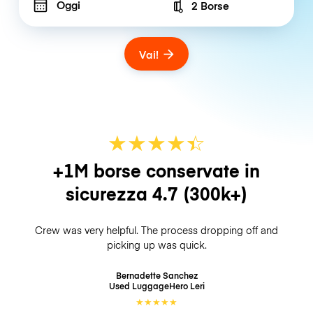
Oggi
2 Borse
Number of bags
Vai!
★
★
★
★
☆
★
+1M borse conservate in
sicurezza
4.7
(300k+)
Crew was very helpful. The process dropping off and
picking up was quick.
Bernadette Sanchez
Used LuggageHero
Leri
★
★
★
★
★