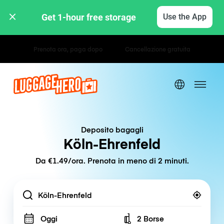
Get 1-hour free storage 
Use the App
Tariffe orarie / giornaliere
Deposito bagagli
Köln-Ehrenfeld
Da €1.49/ora. Prenota in meno di 2 minuti.
Location
Oggi
2 Borse
Number of bags