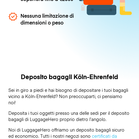
Nessuna limitazione di
dimensioni o peso
Deposito bagagli Köln-Ehrenfeld
Sei in giro a piedi e hai bisogno di depositare i tuoi bagagli
vicino a Köln-Ehrenfeld? Non preoccuparti, ci pensiamo
noi!
Deposita i tuoi oggetti presso una delle sedi per il deposito
bagagli di
LuggageHero
proprio dietro l’angolo.
Noi di LuggageHero offriamo un deposito bagagli sicuro
ed economico. Tutti i nostri negozi sono
certificati da