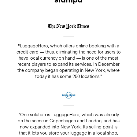
"LuggageHero, which offers online booking with a
credit card — thus, eliminating the need for users to
have local currency on hand — is one of the most
recent players to expand its services. In December
the company began operating in New York, where
today it has some 250 locations."
"One solution is LuggageHero, which was already
on the scene in Copenhagen and London, and has
now expanded into New York. Its selling point is
that it lets you store your luggage in a local shop,