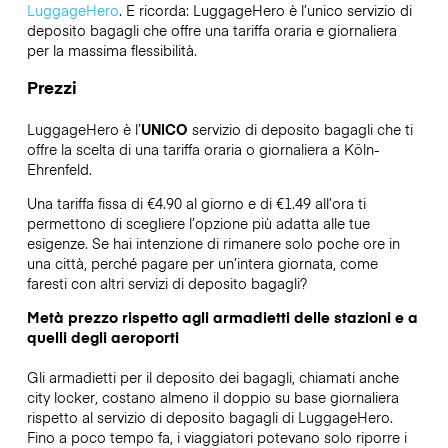
LuggageHero
. E ricorda: LuggageHero è l’unico servizio di
deposito bagagli che offre una tariffa oraria e giornaliera
per la massima flessibilità.
Prezzi
LuggageHero è l’
UNICO
servizio di deposito bagagli che ti
offre la scelta di una tariffa oraria o giornaliera a Köln-
Ehrenfeld.
Una tariffa fissa di €4.90 al giorno e di €1.49 all’ora ti
permettono di scegliere l’opzione più adatta alle tue
esigenze. Se hai intenzione di rimanere solo poche ore in
una città, perché pagare per un’intera giornata, come
faresti con altri servizi di deposito bagagli?
Metà prezzo rispetto agli armadietti delle stazioni e a
quelli degli aeroporti
Gli armadietti per il deposito dei bagagli, chiamati anche
city locker, costano almeno il doppio su base giornaliera
rispetto al servizio di deposito bagagli di LuggageHero.
Fino a poco tempo fa, i viaggiatori potevano solo riporre i