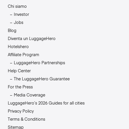
Chi siamo
Investor
Jobs
Blog
Diventa un LuggageHero
Hotelshero
Affiliate Program
LuggageHero Partnerships
Help Center
The LuggageHero Guarantee
For the Press
Media Coverage
LuggageHero’s 2026 Guides for all cities
Privacy Policy
Terms & Conditions
Sitemap