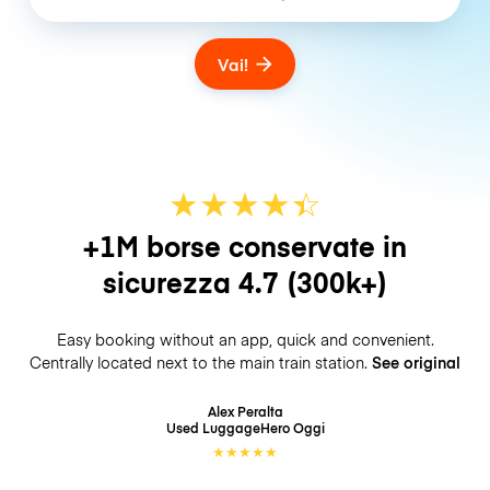
Vai!
★
★
★
★
☆
★
+1M borse conservate in
sicurezza
4.7
(300k+)
Easy booking without an app, quick and convenient.
Centrally located next to the main train station.
See original
Alex Peralta
Used LuggageHero
Oggi
★
★
★
★
★