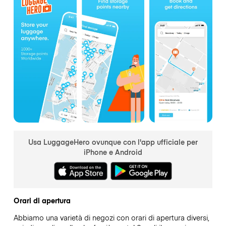
Usa LuggageHero ovunque con l'app ufficiale per
iPhone e Android
Orari di apertura
Abbiamo una varietà di negozi con orari di apertura diversi,