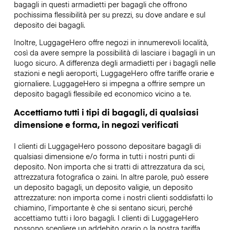
bagagli in questi armadietti per bagagli che offrono
pochissima flessibilità per su prezzi, su dove andare e sul
deposito dei bagagli.
Inoltre, LuggageHero offre negozi in innumerevoli località,
così da avere sempre la possibilità di lasciare i bagagli in un
luogo sicuro. A differenza degli armadietti per i bagagli nelle
stazioni e negli aeroporti, LuggageHero offre tariffe orarie e
giornaliere. LuggageHero si impegna a offrire sempre un
deposito bagagli flessibile ed economico vicino a te.
Accettiamo tutti i tipi di bagagli, di qualsiasi
dimensione e forma, in negozi verificati
I clienti di LuggageHero possono depositare bagagli di
qualsiasi dimensione e/o forma in tutti i nostri punti di
deposito. Non importa che si tratti di attrezzatura da sci,
attrezzatura fotografica o zaini. In altre parole, può essere
un deposito bagagli, un deposito valigie, un deposito
attrezzature: non importa come i nostri clienti soddisfatti lo
chiamino, l’importante è che si sentano sicuri, perché
accettiamo tutti i loro bagagli. I clienti di LuggageHero
possono scegliere un addebito orario o la nostra tariffa