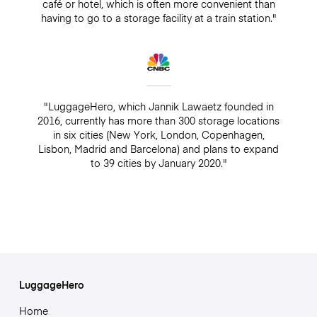
café or hotel, which is often more convenient than
having to go to a storage facility at a train station."
"LuggageHero, which Jannik Lawaetz founded in
2016, currently has more than 300 storage locations
in six cities (New York, London, Copenhagen,
Lisbon, Madrid and Barcelona) and plans to expand
to 39 cities by January 2020."
LuggageHero
Home