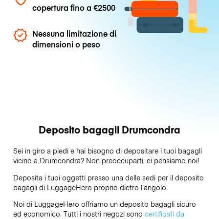
copertura fino a
€2500
Nessuna limitazione di
dimensioni o peso
Deposito bagagli Drumcondra
Sei in giro a piedi e hai bisogno di depositare i tuoi bagagli
vicino a Drumcondra? Non preoccuparti, ci pensiamo noi!
Deposita i tuoi oggetti presso una delle sedi per il deposito
bagagli di
LuggageHero
proprio dietro l’angolo.
Noi di LuggageHero offriamo un deposito bagagli sicuro
ed economico. Tutti i nostri negozi sono
certificati da