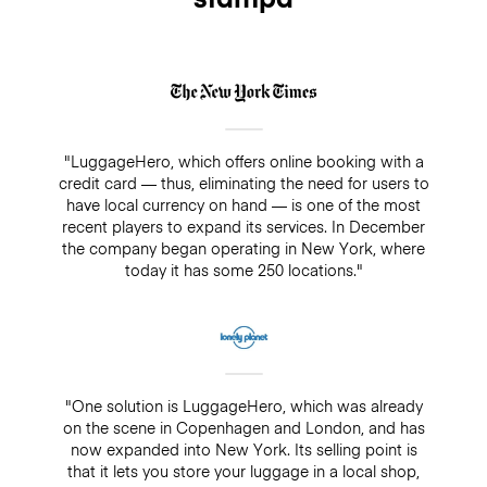
"LuggageHero, which offers online booking with a
credit card — thus, eliminating the need for users to
have local currency on hand — is one of the most
recent players to expand its services. In December
the company began operating in New York, where
today it has some 250 locations."
"One solution is LuggageHero, which was already
on the scene in Copenhagen and London, and has
now expanded into New York. Its selling point is
that it lets you store your luggage in a local shop,