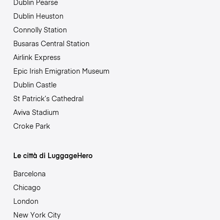
Dublin Pearse
Dublin Heuston
Connolly Station
Busaras Central Station
Airlink Express
Epic Irish Emigration Museum
Dublin Castle
St Patrick’s Cathedral
Aviva Stadium
Croke Park
Le città di LuggageHero
Barcelona
Chicago
London
New York City