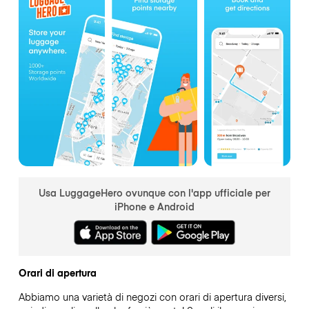
Usa LuggageHero ovunque con l'app ufficiale per
iPhone e Android
Orari di apertura
Abbiamo una varietà di negozi con orari di apertura diversi,