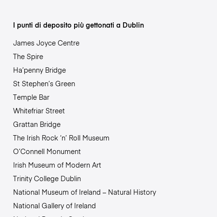
I punti di deposito più gettonati a Dublin
James Joyce Centre
The Spire
Ha’penny Bridge
St Stephen’s Green
Temple Bar
Whitefriar Street
Grattan Bridge
The Irish Rock ‘n’ Roll Museum
O’Connell Monument
Irish Museum of Modern Art
Trinity College Dublin
National Museum of Ireland – Natural History
National Gallery of Ireland