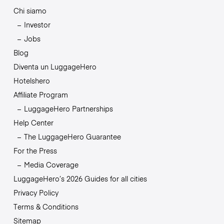
Chi siamo
Investor
Jobs
Blog
Diventa un LuggageHero
Hotelshero
Affiliate Program
LuggageHero Partnerships
Help Center
The LuggageHero Guarantee
For the Press
Media Coverage
LuggageHero’s 2026 Guides for all cities
Privacy Policy
Terms & Conditions
Sitemap