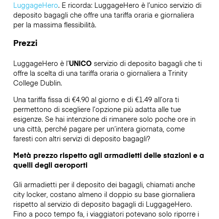
LuggageHero
. E ricorda: LuggageHero è l’unico servizio di
deposito bagagli che offre una tariffa oraria e giornaliera
per la massima flessibilità.
Prezzi
LuggageHero è l’
UNICO
servizio di deposito bagagli che ti
offre la scelta di una tariffa oraria o giornaliera a Trinity
College Dublin.
Una tariffa fissa di €4.90 al giorno e di €1.49 all’ora ti
permettono di scegliere l’opzione più adatta alle tue
esigenze. Se hai intenzione di rimanere solo poche ore in
una città, perché pagare per un’intera giornata, come
faresti con altri servizi di deposito bagagli?
Metà prezzo rispetto agli armadietti delle stazioni e a
quelli degli aeroporti
Gli armadietti per il deposito dei bagagli, chiamati anche
city locker, costano almeno il doppio su base giornaliera
rispetto al servizio di deposito bagagli di LuggageHero.
Fino a poco tempo fa, i viaggiatori potevano solo riporre i