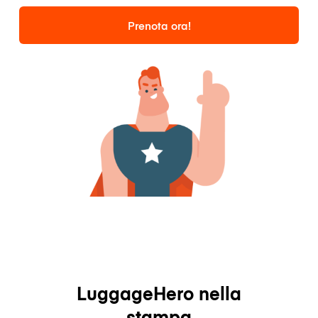
Prenota ora!
LuggageHero nella
stampa