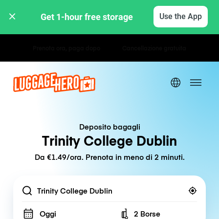
Get 1-hour free storage 
Use the App
Tariffe orarie / giornaliere
Deposito bagagli
Trinity College Dublin
Da €1.49/ora. Prenota in meno di 2 minuti.
Location
Oggi
2 Borse
Number of bags