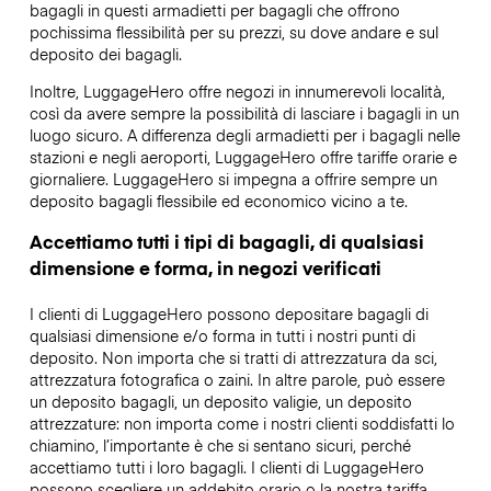
bagagli in questi armadietti per bagagli che offrono
pochissima flessibilità per su prezzi, su dove andare e sul
deposito dei bagagli.
Inoltre, LuggageHero offre negozi in innumerevoli località,
così da avere sempre la possibilità di lasciare i bagagli in un
luogo sicuro. A differenza degli armadietti per i bagagli nelle
stazioni e negli aeroporti, LuggageHero offre tariffe orarie e
giornaliere. LuggageHero si impegna a offrire sempre un
deposito bagagli flessibile ed economico vicino a te.
Accettiamo tutti i tipi di bagagli, di qualsiasi
dimensione e forma, in negozi verificati
I clienti di LuggageHero possono depositare bagagli di
qualsiasi dimensione e/o forma in tutti i nostri punti di
deposito. Non importa che si tratti di attrezzatura da sci,
attrezzatura fotografica o zaini. In altre parole, può essere
un deposito bagagli, un deposito valigie, un deposito
attrezzature: non importa come i nostri clienti soddisfatti lo
chiamino, l’importante è che si sentano sicuri, perché
accettiamo tutti i loro bagagli. I clienti di LuggageHero
possono scegliere un addebito orario o la nostra tariffa