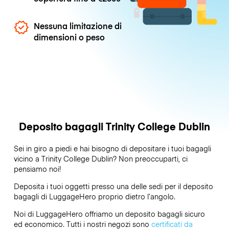
Nessuna limitazione di
dimensioni o peso
Deposito bagagli Trinity College Dublin
Sei in giro a piedi e hai bisogno di depositare i tuoi bagagli
vicino a Trinity College Dublin? Non preoccuparti, ci
pensiamo noi!
Deposita i tuoi oggetti presso una delle sedi per il deposito
bagagli di
LuggageHero
proprio dietro l’angolo.
Noi di LuggageHero offriamo un deposito bagagli sicuro
ed economico. Tutti i nostri negozi sono
certificati da