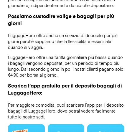
giornaliera, indipendentemente da ciò che depositano.
Possiamo custodire valige e bagagli per più
giorni
LuggageHero offre anche un servizio di deposito per più
giorni perché sappiamo che la flessibilità è essenziale
quando si viaggia.
LuggageHero offre una tariffa giornaliera più bassa quando
i bagagli vengono depositati per un periodo di tempo più
lungo. Dal secondo giorno in poi i nostri clienti pagano solo
€4.90 per borsa al giorno.
Scarica l’app gratuita per il deposito bagagli di
LuggageHero:
Per maggiore comodità, puoi scaricare l’app per il deposito
bagagli di LuggageHero, dove potrai vedere facilmente
tutte le nostre sedi.