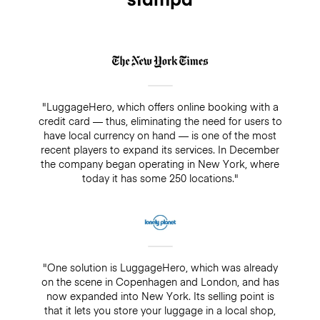
"LuggageHero, which offers online booking with a
credit card — thus, eliminating the need for users to
have local currency on hand — is one of the most
recent players to expand its services. In December
the company began operating in New York, where
today it has some 250 locations."
"One solution is LuggageHero, which was already
on the scene in Copenhagen and London, and has
now expanded into New York. Its selling point is
that it lets you store your luggage in a local shop,