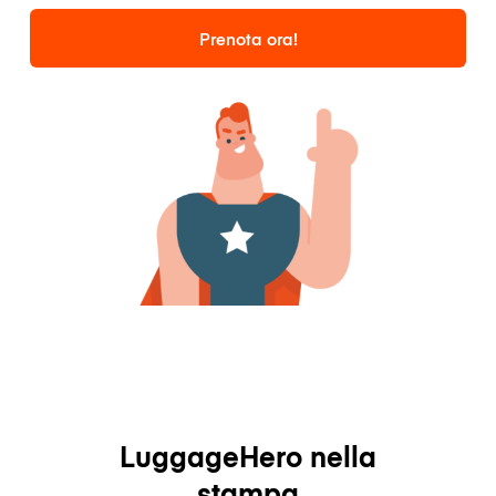
Prenota ora!
LuggageHero nella
stampa