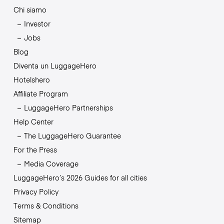
Chi siamo
Investor
Jobs
Blog
Diventa un LuggageHero
Hotelshero
Affiliate Program
LuggageHero Partnerships
Help Center
The LuggageHero Guarantee
For the Press
Media Coverage
LuggageHero’s 2026 Guides for all cities
Privacy Policy
Terms & Conditions
Sitemap