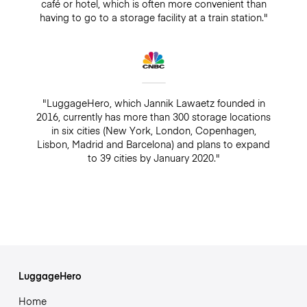
café or hotel, which is often more convenient than
having to go to a storage facility at a train station."
"LuggageHero, which Jannik Lawaetz founded in
2016, currently has more than 300 storage locations
in six cities (New York, London, Copenhagen,
Lisbon, Madrid and Barcelona) and plans to expand
to 39 cities by January 2020."
LuggageHero
Home