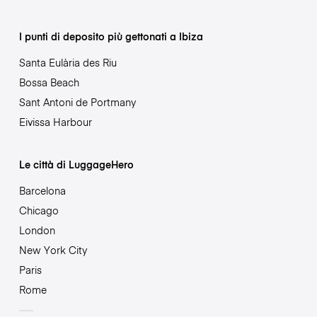
I punti di deposito più gettonati a Ibiza
Santa Eulària des Riu
Bossa Beach
Sant Antoni de Portmany
Eivissa Harbour
Le città di LuggageHero
Barcelona
Chicago
London
New York City
Paris
Rome