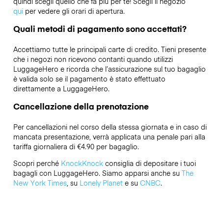
quindi scegli quello che fa più per te! Scegli il negozio
qui
per vedere gli orari di apertura.
Quali metodi di pagamento sono accettati?
Accettiamo tutte le principali carte di credito. Tieni presente
che i negozi non ricevono contanti quando utilizzi
LuggageHero e ricorda che l’assicurazione sul tuo bagaglio
è valida solo se il pagamento è stato effettuato
direttamente a LuggageHero.
Cancellazione della prenotazione
Per cancellazioni nel corso della stessa giornata e in caso di
mancata presentazione, verrà applicata una penale pari alla
tariffa giornaliera di €4.90 per bagaglio.
Scopri perché
KnockKnock
consiglia di depositare i tuoi
bagagli con LuggageHero. Siamo apparsi anche su
The
New York Times
, su
Lonely Planet
e su
CNBC
.