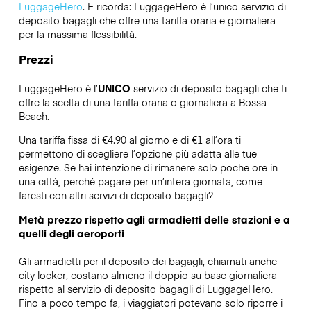
LuggageHero
. E ricorda: LuggageHero è l’unico servizio di
deposito bagagli che offre una tariffa oraria e giornaliera
per la massima flessibilità.
Prezzi
LuggageHero è l’
UNICO
servizio di deposito bagagli che ti
offre la scelta di una tariffa oraria o giornaliera a Bossa
Beach.
Una tariffa fissa di €4.90 al giorno e di €1 all’ora ti
permettono di scegliere l’opzione più adatta alle tue
esigenze. Se hai intenzione di rimanere solo poche ore in
una città, perché pagare per un’intera giornata, come
faresti con altri servizi di deposito bagagli?
Metà prezzo rispetto agli armadietti delle stazioni e a
quelli degli aeroporti
Gli armadietti per il deposito dei bagagli, chiamati anche
city locker, costano almeno il doppio su base giornaliera
rispetto al servizio di deposito bagagli di LuggageHero.
Fino a poco tempo fa, i viaggiatori potevano solo riporre i