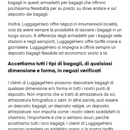
bagagli in questi armadietti per bagagli che offrono
pochissima flessibilità per su prezzi, su dove andare e sul
deposito dei bagagli.
Inoltre, LuggageHero offre negozi in innumerevoli località,
così da avere sempre la possibilità di lasciare i bagagli in un
luogo sicuro. A differenza degli armadietti per i bagagli nelle
stazioni e negli aeroporti, LuggageHero offre tariffe orarie e
giornaliere. LuggageHero si impegna a offrire sempre un
deposito bagagli flessibile ed economico vicino a te.
Accettiamo tutti i tipi di bagagli, di qualsiasi
dimensione e forma, in negozi verificati
I clienti di LuggageHero possono depositare bagagli di
qualsiasi dimensione e/o forma in tutti i nostri punti di
deposito. Non importa che si tratti di attrezzatura da sci,
attrezzatura fotografica o zaini. In altre parole, può essere
un deposito bagagli, un deposito valigie, un deposito
attrezzature: non importa come i nostri clienti soddisfatti lo
chiamino, l’importante è che si sentano sicuri, perché
accettiamo tutti i loro bagagli. I clienti di LuggageHero
possono scegliere un addebito orario o la nostra tariffa