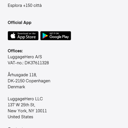
Esplora +150 città
Official App
Offices:
LuggageHero A/S
VAT-no.: DK37611328
Århusgade 118,
DK-2150 Copenhagen
Denmark
LuggageHero LLC
137 W 25th St,
New York, NY 10011
United States