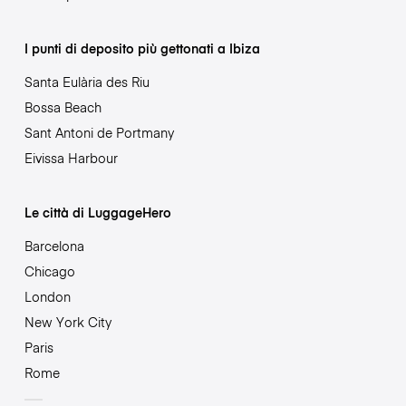
I punti di deposito più gettonati a Ibiza
Santa Eulària des Riu
Bossa Beach
Sant Antoni de Portmany
Eivissa Harbour
Le città di LuggageHero
Barcelona
Chicago
London
New York City
Paris
Rome