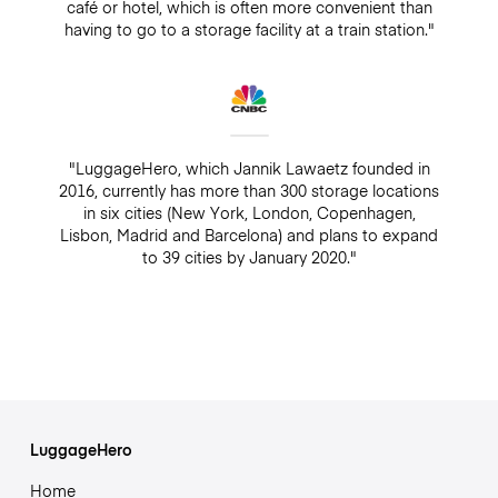
café or hotel, which is often more convenient than
having to go to a storage facility at a train station."
"LuggageHero, which Jannik Lawaetz founded in
2016, currently has more than 300 storage locations
in six cities (New York, London, Copenhagen,
Lisbon, Madrid and Barcelona) and plans to expand
to 39 cities by January 2020."
LuggageHero
Home