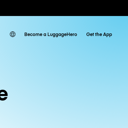
 giornaliere
Become a LuggageHero
Get the App
e