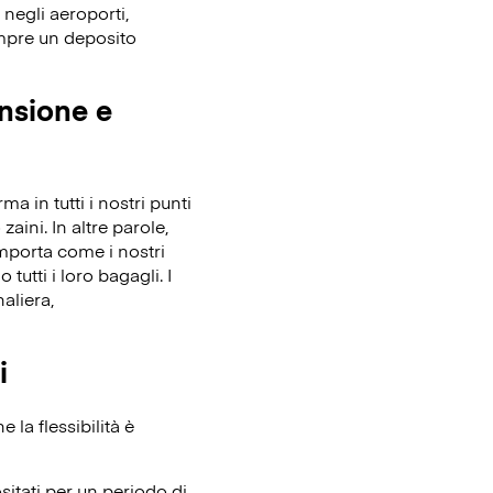
 negli aeroporti,
empre un deposito
ensione e
 in tutti i nostri punti
zaini. In altre parole,
importa come i nostri
tutti i loro bagagli. I
aliera,
i
la flessibilità è
itati per un periodo di