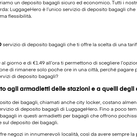
riamo un deposito bagagli sicuro ed economico. Tutti i nost
corda: LuggageHero è l’unico servizio di deposito bagagli che o
ma flessibilità.
O
servizio di deposito bagagli che ti offre la scelta di una tarif
0 al giorno e di €1.49 all’ora ti permettono di scegliere l’opzio
ione di rimanere solo poche ore in una città, perché pagare p
ervizi di deposito bagagli?
o agli armadietti delle stazioni e a quelli degli
eposito dei bagagli, chiamati anche city locker, costano alme
servizio di deposito bagagli di LuggageHero. Fino a poco temp
bagagli in questi armadietti per bagagli che offrono pochissi
 sul deposito dei bagagli.
re negozi in innumerevoli località, così da avere sempre la po