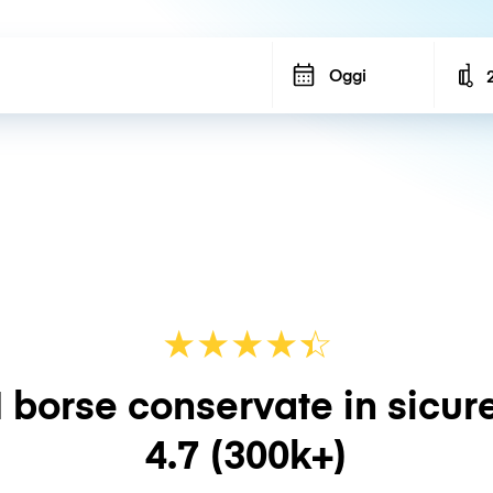
Oggi
N
★
★
★
★
☆
★
 borse conservate in sicur
4.7
(300k+)