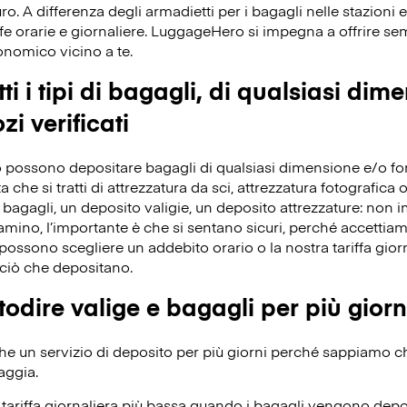
ro. A differenza degli armadietti per i bagagli nelle stazioni e
fe orarie e giornaliere. LuggageHero si impegna a offrire s
conomico vicino a te.
ti i tipi di bagagli, di qualsiasi dim
zi verificati
 possono depositare bagagli di qualsiasi dimensione e/o forma
che si tratti di attrezzatura da sci, attrezzatura fotografica o 
bagagli, un deposito valigie, un deposito attrezzature: non 
iamino, l’importante è che si sentano sicuri, perché accettiamo 
ossono scegliere un addebito orario o la nostra tariffa giorn
ciò che depositano.
odire valige e bagagli per più giorn
 un servizio di deposito per più giorni perché sappiamo che 
aggia.
ariffa giornaliera più bassa quando i bagagli vengono depos