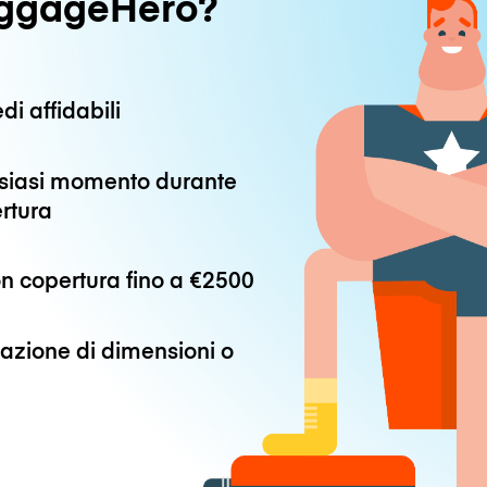
uggageHero?
di affidabili
alsiasi momento durante
ertura
n copertura fino a
€2500
azione di dimensioni o