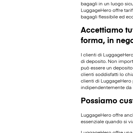
bagagli in un luogo sicu
LuggageHero offre tarif
bagagli flessibile ed e
Accettiamo tut
forma, in nego
I clienti di LuggageHero
di deposito. Non importa 
può essere un deposito 
clienti soddisfatti lo ch
clienti di LuggageHero p
indipendentemente da 
Possiamo cust
LuggageHero offre anche
essenziale quando si vi
LuggageHero offre una t