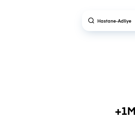
Location
+1M