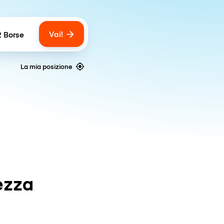
Vai!
2 Borse
umber of bags
La mia posizione
ezza