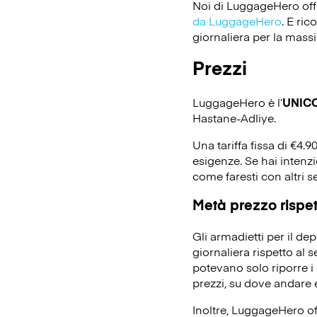
Noi di LuggageHero off
da LuggageHero
. E ri
giornaliera per la massi
Prezzi
LuggageHero è l’
UNIC
Hastane-Adliye.
Una tariffa fissa di €4.9
esigenze. Se hai intenz
come faresti con altri s
Metà prezzo rispett
Gli armadietti per il d
giornaliera rispetto al 
potevano solo riporre i 
prezzi, su dove andare e
Inoltre, LuggageHero off