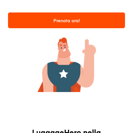
Prenota ora!
LuggageHero nella