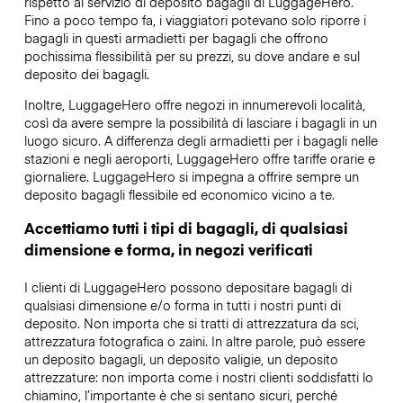
rispetto al servizio di deposito bagagli di LuggageHero.
Fino a poco tempo fa, i viaggiatori potevano solo riporre i
bagagli in questi armadietti per bagagli che offrono
pochissima flessibilità per su prezzi, su dove andare e sul
deposito dei bagagli.
Inoltre, LuggageHero offre negozi in innumerevoli località,
così da avere sempre la possibilità di lasciare i bagagli in un
luogo sicuro. A differenza degli armadietti per i bagagli nelle
stazioni e negli aeroporti, LuggageHero offre tariffe orarie e
giornaliere. LuggageHero si impegna a offrire sempre un
deposito bagagli flessibile ed economico vicino a te.
Accettiamo tutti i tipi di bagagli, di qualsiasi
dimensione e forma, in negozi verificati
I clienti di LuggageHero possono depositare bagagli di
qualsiasi dimensione e/o forma in tutti i nostri punti di
deposito. Non importa che si tratti di attrezzatura da sci,
attrezzatura fotografica o zaini. In altre parole, può essere
un deposito bagagli, un deposito valigie, un deposito
attrezzature: non importa come i nostri clienti soddisfatti lo
chiamino, l’importante è che si sentano sicuri, perché