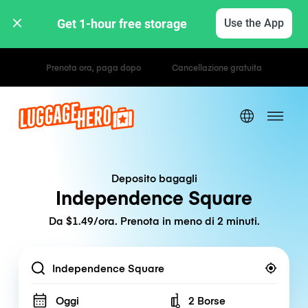
Get 1-hour free storage 
Use the App
Tariffe orarie / giornaliere
Deposito bagagli
Independence Square
Da $1.49/ora. Prenota in meno di 2 minuti.
Location
Oggi
2 Borse
Number of bags