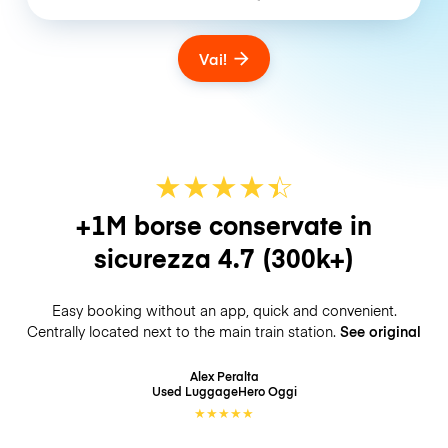
Vai!
★
★
★
★
☆
★
+1M borse conservate in
sicurezza
4.7
(300k+)
Easy booking without an app, quick and convenient.
Centrally located next to the main train station.
See original
Alex Peralta
Used LuggageHero
Oggi
★
★
★
★
★