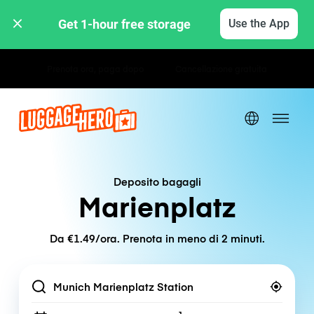
Get 1-hour free storage 
Use the App
Tariffe orarie / giornaliere
Deposito bagagli
Marienplatz
Da €1.49/ora. Prenota in meno di 2 minuti.
Location