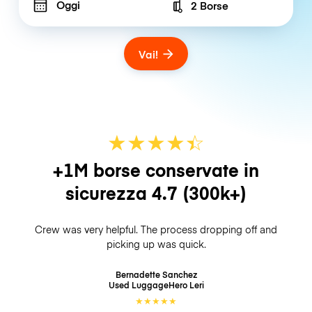
Oggi
2 Borse
Number of bags
Vai!
★
★
★
★
☆
★
+1M borse conservate in
sicurezza
4.7
(300k+)
Crew was very helpful. The process dropping off and
picking up was quick.
Bernadette Sanchez
Used LuggageHero
Leri
★
★
★
★
★