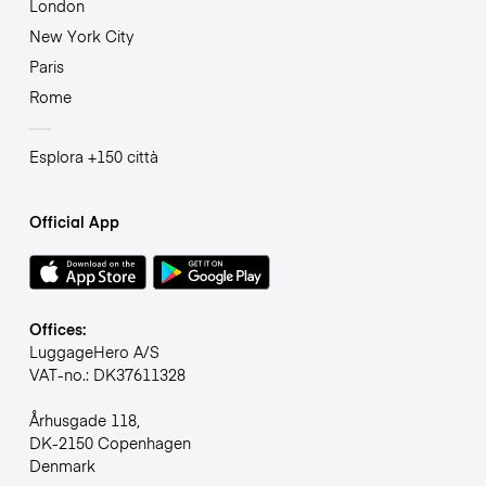
London
New York City
Paris
Rome
Esplora +150 città
Official App
Offices:
LuggageHero A/S
VAT-no.: DK37611328
Århusgade 118,
DK-2150 Copenhagen
Denmark