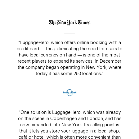
"LuggageHero, which offers online booking with a
credit card — thus, eliminating the need for users to
have local currency on hand — is one of the most
recent players to expand its services. In December
the company began operating in New York, where
today it has some 250 locations."
"One solution is LuggageHero, which was already
on the scene in Copenhagen and London, and has
now expanded into New York. Its selling point is
that it lets you store your luggage in a local shop,
café or hotel, which is often more convenient than