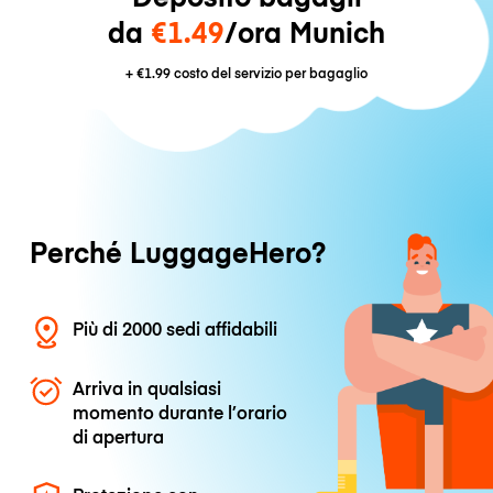
da
€1.49
/ora Munich
+
€1.99
costo del servizio per bagaglio
Perché LuggageHero?
Più di 2000 sedi affidabili
Arriva in qualsiasi
momento durante l’orario
di apertura