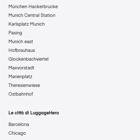
München Hackerbrucke
Munich Central Station
Karlsplatz Munich
Pasing
Munich east
Hofbrauhaus
Glockenbachviertel
Maxvorstadt
Marienplatz
Theresienwiese
Ostbahnhof
Le città di LuggageHero
Barcelona
Chicago