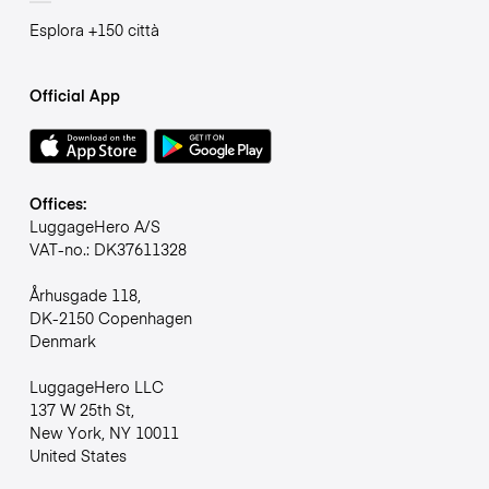
Esplora +150 città
Official App
Offices:
LuggageHero A/S
VAT-no.: DK37611328
Århusgade 118,
DK-2150 Copenhagen
Denmark
LuggageHero LLC
137 W 25th St,
New York, NY 10011
United States