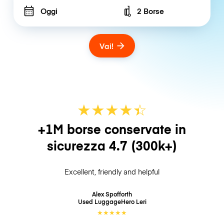
Oggi
2 Borse
Number of bags
Vai!
★
★
★
★
☆
★
+1M borse conservate in
sicurezza
4.7
(300k+)
Excellent, friendly and helpful
Alex Spofforth
Used LuggageHero
Leri
★
★
★
★
★