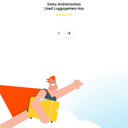
Soary Andrianarisoa
Used LuggageHero
Hoy
★
★
★
★
★