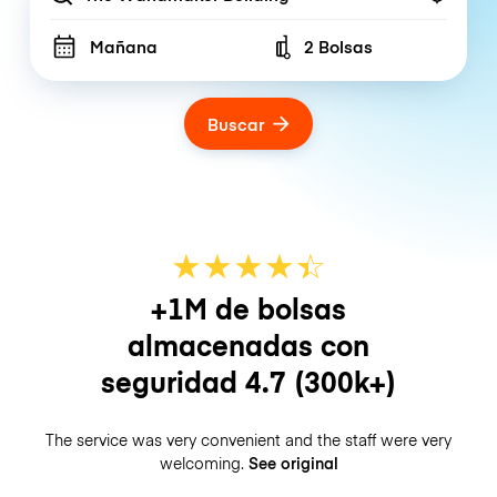
Mañana
2 Bolsas
Number of bags
Buscar
★
★
★
★
☆
★
+1M de bolsas
almacenadas con
seguridad
4.7
(300k+)
The service was very convenient and the staff were very
welcoming.
See original