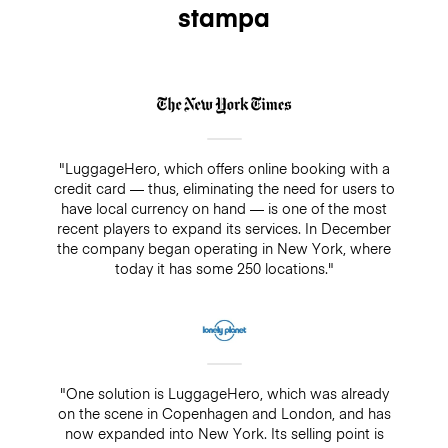
stampa
"LuggageHero, which offers online booking with a
credit card — thus, eliminating the need for users to
have local currency on hand — is one of the most
recent players to expand its services. In December
the company began operating in New York, where
today it has some 250 locations."
"One solution is LuggageHero, which was already
on the scene in Copenhagen and London, and has
now expanded into New York. Its selling point is