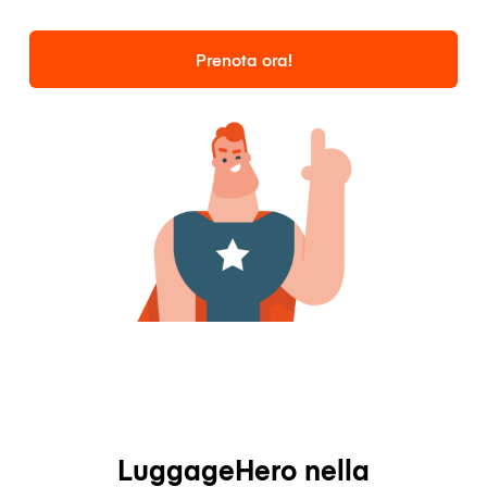
Prenota ora!
LuggageHero nella