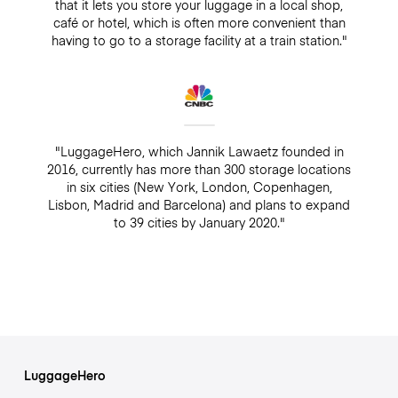
that it lets you store your luggage in a local shop,
café or hotel, which is often more convenient than
having to go to a storage facility at a train station."
"LuggageHero, which Jannik Lawaetz founded in
2016, currently has more than 300 storage locations
in six cities (New York, London, Copenhagen,
Lisbon, Madrid and Barcelona) and plans to expand
to 39 cities by January 2020."
LuggageHero