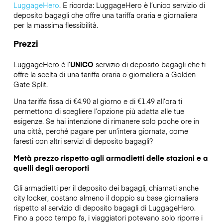
LuggageHero
. E ricorda: LuggageHero è l’unico servizio di
deposito bagagli che offre una tariffa oraria e giornaliera
per la massima flessibilità.
Prezzi
LuggageHero è l’
UNICO
servizio di deposito bagagli che ti
offre la scelta di una tariffa oraria o giornaliera a Golden
Gate Split.
Una tariffa fissa di €4.90 al giorno e di €1.49 all’ora ti
permettono di scegliere l’opzione più adatta alle tue
esigenze. Se hai intenzione di rimanere solo poche ore in
una città, perché pagare per un’intera giornata, come
faresti con altri servizi di deposito bagagli?
Metà prezzo rispetto agli armadietti delle stazioni e a
quelli degli aeroporti
Gli armadietti per il deposito dei bagagli, chiamati anche
city locker, costano almeno il doppio su base giornaliera
rispetto al servizio di deposito bagagli di LuggageHero.
Fino a poco tempo fa, i viaggiatori potevano solo riporre i