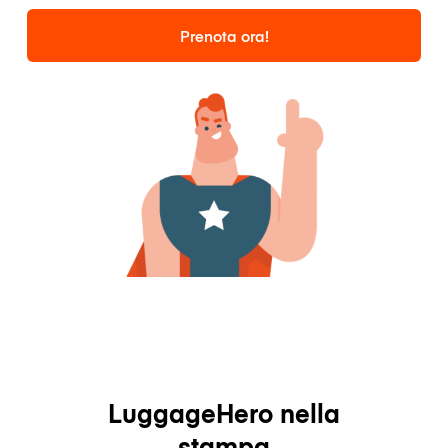
Prenota ora!
LuggageHero nella
stampa