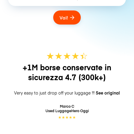
Vai!
★
★
★
★
☆
★
+1M borse conservate in
sicurezza
4.7
(300k+)
Very easy to just drop off your luggage !!!
See original
Marco C
Used LuggageHero
Oggi
★
★
★
★
★