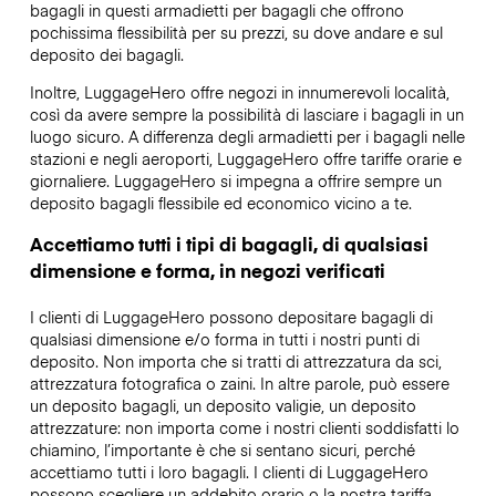
bagagli in questi armadietti per bagagli che offrono
pochissima flessibilità per su prezzi, su dove andare e sul
deposito dei bagagli.
Inoltre, LuggageHero offre negozi in innumerevoli località,
così da avere sempre la possibilità di lasciare i bagagli in un
luogo sicuro. A differenza degli armadietti per i bagagli nelle
stazioni e negli aeroporti, LuggageHero offre tariffe orarie e
giornaliere. LuggageHero si impegna a offrire sempre un
deposito bagagli flessibile ed economico vicino a te.
Accettiamo tutti i tipi di bagagli, di qualsiasi
dimensione e forma, in negozi verificati
I clienti di LuggageHero possono depositare bagagli di
qualsiasi dimensione e/o forma in tutti i nostri punti di
deposito. Non importa che si tratti di attrezzatura da sci,
attrezzatura fotografica o zaini. In altre parole, può essere
un deposito bagagli, un deposito valigie, un deposito
attrezzature: non importa come i nostri clienti soddisfatti lo
chiamino, l’importante è che si sentano sicuri, perché
accettiamo tutti i loro bagagli. I clienti di LuggageHero
possono scegliere un addebito orario o la nostra tariffa