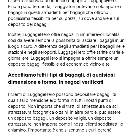
rispetto al servizio di deposito bagagli di LuggageHero.
Fino a poco tempo fa, i viaggiatori potevano solo riporre i
bagagli in questi armadietti per bagagli che offrono
pochissima flessibilità per su prezzi, su dove andare e sul
deposito dei bagagli.
Inoltre, LuggageHero offre negozi in innumerevoli località,
così da avere sempre la possibilità di lasciare i bagagli in un
luogo sicuro. A differenza degli armadietti per i bagagli nelle
stazioni e negli aeroporti, LuggageHero offre tariffe orarie e
giornaliere. LuggageHero si impegna a offrire sempre un
deposito bagagli flessibile ed economico vicino a te.
Accettiamo tutti i tipi di bagagli, di qualsiasi
dimensione e forma, in negozi verificati
I clienti di LuggageHero possono depositare bagagli di
qualsiasi dimensione e/o forma in tutti i nostri punti di
deposito. Non importa che si tratti di attrezzatura da sci,
attrezzatura fotografica o zaini. In altre parole, può essere
un deposito bagagli, un deposito valigie, un deposito
attrezzature: non importa come i nostri clienti soddisfatti lo
chiamino, l’importante è che si sentano sicuri, perché