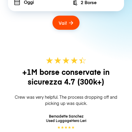
Oggi
2 Borse
Number of bags
Vai!
★
★
★
★
☆
★
+1M borse conservate in
sicurezza
4.7
(300k+)
Crew was very helpful. The process dropping off and
picking up was quick.
Bernadette Sanchez
Used LuggageHero
Leri
★
★
★
★
★