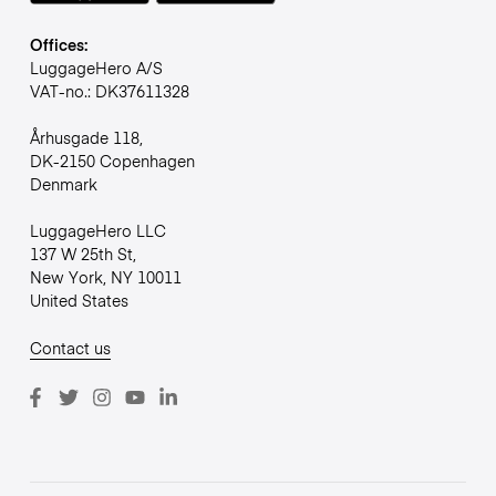
Offices:
LuggageHero A/S
VAT-no.: DK37611328
Århusgade 118,
DK-2150 Copenhagen
Denmark
LuggageHero LLC
137 W 25th St,
New York, NY 10011
United States
Contact us