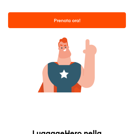
Prenota ora!
LuggageHero nella