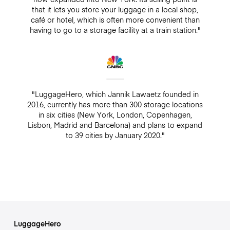
that it lets you store your luggage in a local shop,
café or hotel, which is often more convenient than
having to go to a storage facility at a train station."
"LuggageHero, which Jannik Lawaetz founded in
2016, currently has more than 300 storage locations
in six cities (New York, London, Copenhagen,
Lisbon, Madrid and Barcelona) and plans to expand
to 39 cities by January 2020."
LuggageHero