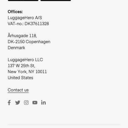
Offices:
LuggageHero A/S
VAT-no.: DK37611328
Århusgade 118,
DK-2150 Copenhagen
Denmark
LuggageHero LLC
137 W 25th St,
New York, NY 10011
United States
Contact us