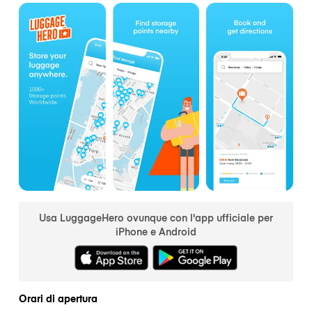
Usa LuggageHero ovunque con l'app ufficiale per
iPhone e Android
Orari di apertura