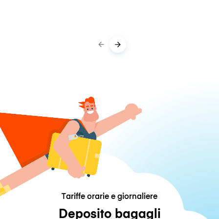
Tariffe orarie e giornaliere
Deposito bagagli