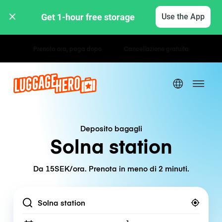
Get 1-hour free storage 
Use the App
Tariffe orarie / giornaliere
Deposito bagagli
Solna station
Da 15SEK/ora. Prenota in meno di 2 minuti.
Location