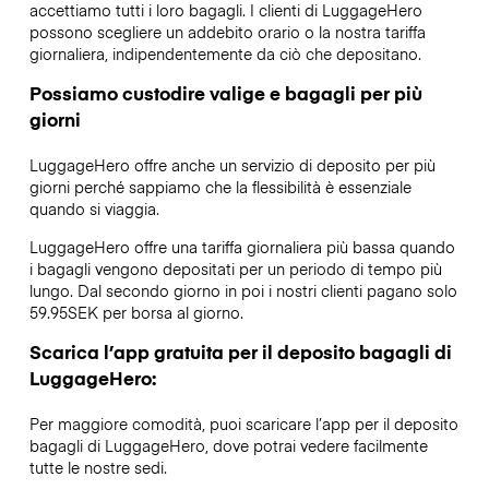
accettiamo tutti i loro bagagli. I clienti di LuggageHero
possono scegliere un addebito orario o la nostra tariffa
giornaliera, indipendentemente da ciò che depositano.
Possiamo custodire valige e bagagli per più
giorni
LuggageHero offre anche un servizio di deposito per più
giorni perché sappiamo che la flessibilità è essenziale
quando si viaggia.
LuggageHero offre una tariffa giornaliera più bassa quando
i bagagli vengono depositati per un periodo di tempo più
lungo. Dal secondo giorno in poi i nostri clienti pagano solo
59.95SEK per borsa al giorno.
Scarica l’app gratuita per il deposito bagagli di
LuggageHero:
Per maggiore comodità, puoi scaricare l’app per il deposito
bagagli di LuggageHero, dove potrai vedere facilmente
tutte le nostre sedi.