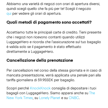
Abbiamo una varietà di negozi con orari di apertura diversi,
quindi scegli quello che fa più per te! Scegli il negozio
qui
per vedere gli orari di apertura.
Quali metodi di pagamento sono accettati?
Accettiamo tutte le principali carte di credito. Tieni presente
che i negozi non ricevono contanti quando utilizzi
LuggageHero e ricorda che l’assicurazione sul tuo bagaglio
è valida solo se il pagamento è stato effettuato
direttamente a LuggageHero.
Cancellazione della prenotazione
Per cancellazioni nel corso della stessa giornata e in caso di
mancata presentazione, verrà applicata una penale pari alla
tariffa giornaliera di 59.95SEK per bagaglio.
Scopri perché
KnockKnock
consiglia di depositare i tuoi
bagagli con LuggageHero. Siamo apparsi anche su
The
New York Times
, su
Lonely Planet
e su
CNBC
.