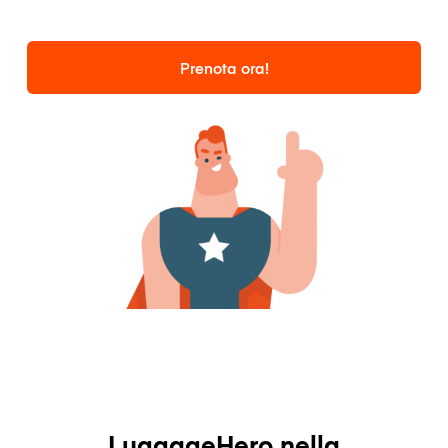
Prenota ora!
LuggageHero nella