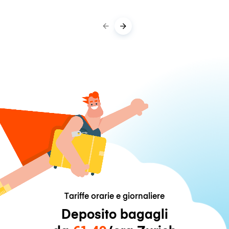
Tariffe orarie e giornaliere
Deposito bagagli