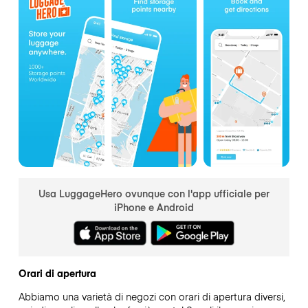
Usa LuggageHero ovunque con l'app ufficiale per
iPhone e Android
Orari di apertura
Abbiamo una varietà di negozi con orari di apertura diversi,