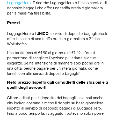
LuggageHero
. E ricorda: LuggageHero è l’unico servizio di
deposito bagagli che offre una tariffa oraria e giornaliera
per la massima flessibilità.
Prezzi
LuggageHero è l’
UNICO
servizio di deposito bagagli che ti
offre la scelta di una tariffa oraria o giornaliera a Zürich
Wollishofen.
Una tariffa fissa di €4.90 al giorno e di €1.49 all’ora ti
permettono di scegliere l’opzione più adatta alle tue
esigenze. Se hai intenzione di rimanere solo poche ore in
una città, perché pagare per un’intera giornata, come
faresti con altri servizi di deposito bagagli?
Metà prezzo rispetto agli armadietti delle stazioni e a
quelli degli aeroporti
Gli armadietti per il deposito dei bagagli, chiamati anche
city locker, costano almeno il doppio su base giornaliera
rispetto al servizio di deposito bagagli di LuggageHero.
Fino a poco tempo fa, i viaggiatori potevano solo riporre i