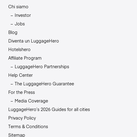
Chi siamo
Investor
Jobs
Blog
Diventa un LuggageHero
Hotelshero
Affiliate Program
LuggageHero Partnerships
Help Center
The LuggageHero Guarantee
For the Press
Media Coverage
LuggageHero’s 2026 Guides for all cities
Privacy Policy
Terms & Conditions
Sitemap