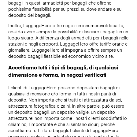
bagagli in questi armadietti per bagagli che offrono
pochissima flessibilità per su prezzi, su dove andare e sul
deposito dei bagagli.
Inoltre, LuggageHero offre negozi in innumerevoli località,
così da avere sempre la possibilità di lasciare i bagagli in un
luogo sicuro. A differenza degli armadietti per i bagagli nelle
stazioni e negli aeroporti, LuggageHero offre tariffe orarie e
giornaliere. LuggageHero si impegna a offrire sempre un
deposito bagagli flessibile ed economico vicino a te.
Accettiamo tutti i tipi di bagagli, di qualsiasi
dimensione e forma, in negozi verificati
I clienti di LuggageHero possono depositare bagagli di
qualsiasi dimensione e/o forma in tutti i nostri punti di
deposito. Non importa che si tratti di attrezzatura da sci,
attrezzatura fotografica o zaini. In altre parole, può essere
un deposito bagagli, un deposito valigie, un deposito
attrezzature: non importa come i nostri clienti soddisfatti lo
chiamino, l’importante è che si sentano sicuri, perché
accettiamo tutti i loro bagagli. I clienti di LuggageHero
possono scegliere un addebito orario o la nostra tariffa