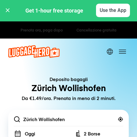
Get 1-hour free storage 
Use the App
Tariffe orarie / giornaliere
Deposito bagagli
Zürich Wollishofen
Da €1.49/ora. Prenota in meno di 2 minuti.
Location
Oggi
2 Borse
Number of bags