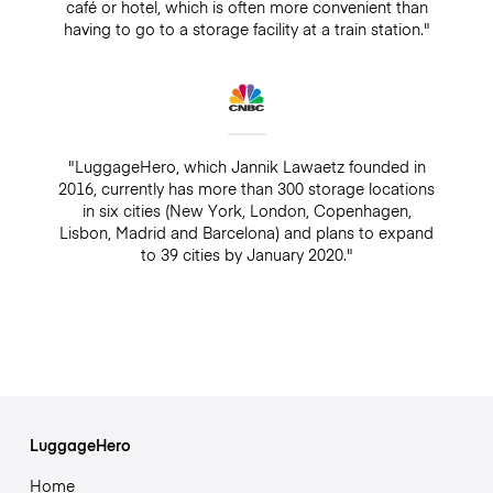
café or hotel, which is often more convenient than
having to go to a storage facility at a train station."
"LuggageHero, which Jannik Lawaetz founded in
2016, currently has more than 300 storage locations
in six cities (New York, London, Copenhagen,
Lisbon, Madrid and Barcelona) and plans to expand
to 39 cities by January 2020."
LuggageHero
Home