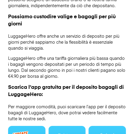
giornaliera, indipendentemente da ciò che depositano.
Possiamo custodire valige e bagagli per più
giorni
LuggageHero offre anche un servizio di deposito per più
giorni perché sappiamo che la flessibilità è essenziale
quando si viaggia.
LuggageHero offre una tariffa giornaliera più bassa quando
i bagagli vengono depositati per un periodo di tempo più
lungo. Dal secondo giorno in poi i nostri clienti pagano solo
€4.90 per borsa al giorno.
Scarica l’app gratuita per il deposito bagagli di
LuggageHero:
Per maggiore comodità, puoi scaricare l’app per il deposito
bagagli di LuggageHero, dove potrai vedere facilmente
tutte le nostre sedi.