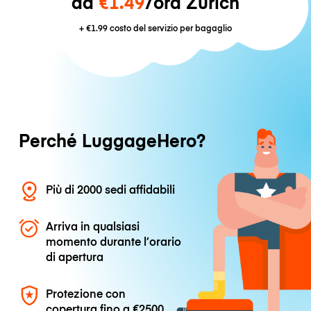
da
€1.49
/ora Zurich
+
€1.99
costo del servizio per bagaglio
Perché LuggageHero?
Più di 2000 sedi affidabili
Arriva in qualsiasi
momento durante l’orario
di apertura
Protezione con
copertura fino a
€2500