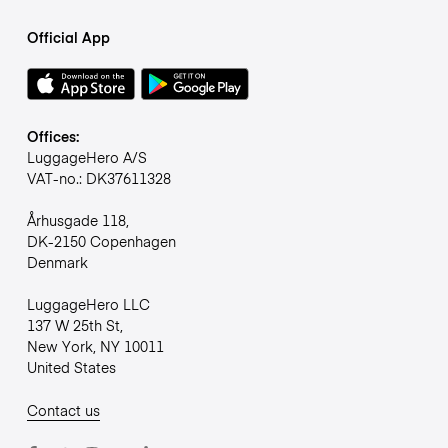
Official App
Offices:
LuggageHero A/S
VAT-no.: DK37611328
Århusgade 118,
DK-2150 Copenhagen
Denmark
LuggageHero LLC
137 W 25th St,
New York, NY 10011
United States
Contact us