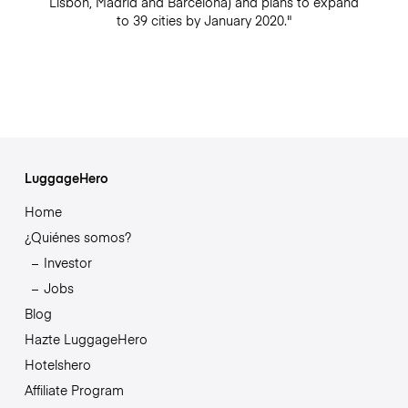
Lisbon, Madrid and Barcelona) and plans to expand
to 39 cities by January 2020."
LuggageHero
Home
¿Quiénes somos?
Investor
Jobs
Blog
Hazte LuggageHero
Hotelshero
Affiliate Program