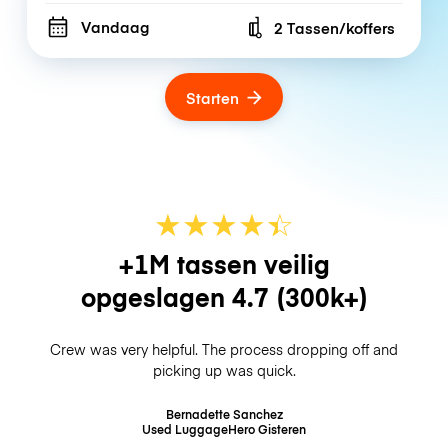
Vandaag
2 Tassen/koffers
Number of bags
Starten
★
★
★
★
☆
★
+1M tassen veilig
opgeslagen
4.7
(300k+)
Crew was very helpful. The process dropping off and
picking up was quick.
Bernadette Sanchez
Used LuggageHero
Gisteren