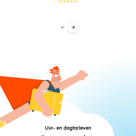
★
★
★
★
★
Uur- en dagtarieven