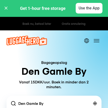
Get 1-hour free storage 
Use the App
Uur- / dagtarieven
Bagageopslag
Den Gamle By
Vanaf 15DKK/uur. Boek in minder dan 2
minuten.
Location