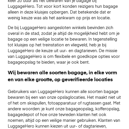
keer zo duur als het bewaren van je bagage bij
LuggageHero. Tot voor kort konden reizigers hun bagage
alleen in deze kluisjes opbergen. Dat betekende dat er
weinig keuze was als het aankwam op prijs en locatie.
De bij LuggageHero aangesloten winkels bevinden zich
overal in de stad, zodat je altijd de mogelijkheid hebt om je
bagage op een veilige locatie te bewaren. In tegenstelling
tot kluisjes op het treinstation en vliegveld, heb je bij
LuggageHero de keuze uit uur- en dagtarieven. De missie
van LuggageHero is om flexibele en goedkope opties voor
bagageopslag te bieden, waar je ook bent.
Wij bewaren alle soorten bagage, in elke vorm
en van elke grootte, op geverifieerde locaties
Gebruikers van LuggageHero kunnen alle soorten bagage
bewaren bij een van onze opslaglocaties. Het maakt niet uit
of het om skispullen, fotoapparatuur of rugtassen gaat. Met
andere woorden: je kunt onze bagageopslag, kofferopslag,
bagagedepot of hoe onze tevreden klanten het ook
noemen, altijd op een veilige manier gebruiken. Klanten van
LuggageHero kunnen kiezen uit uur- of dagtarieven,