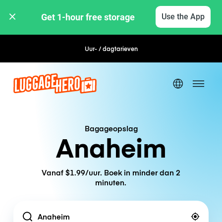
Get 1-hour free storage 
Use the App
Uur- / dagtarieven
Flexibel boeken
Bagageopslag
Anaheim
Vanaf $1.99/uur. Boek in minder dan 2
minuten.
Location