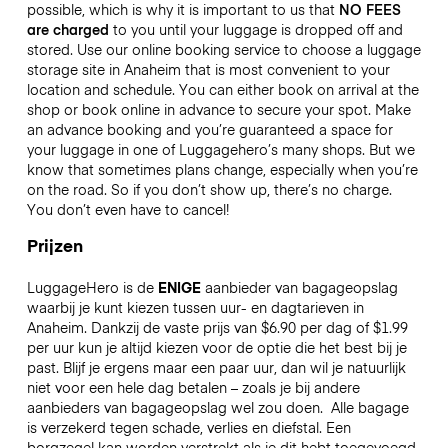
possible, which is why it is important to us that
NO FEES
are charged
to you until your luggage is dropped off and
stored. Use our online booking service to choose a luggage
storage site in Anaheim that is most convenient to your
location and schedule. You can either book on arrival at the
shop or book online in advance to secure your spot. Make
an advance booking and you’re guaranteed a space for
your luggage in one of Luggagehero’s many shops. But we
know that sometimes plans change, especially when you’re
on the road. So if you don’t show up, there’s no charge.
You don’t even have to cancel!
Prijzen
LuggageHero is de
ENIGE
aanbieder van bagageopslag
waarbij je kunt kiezen tussen uur- en dagtarieven in
Anaheim. Dankzij de vaste prijs van $6.90 per dag of $1.99
per uur kun je altijd kiezen voor de optie die het best bij je
past. Blijf je ergens maar een paar uur, dan wil je natuurlijk
niet voor een hele dag betalen – zoals je bij andere
aanbieders van bagageopslag wel zou doen.
Alle bagage
is verzekerd tegen schade, verlies en diefstal. Een
borgzegel kan worden verstrekt als je dit hebt toegevoegd