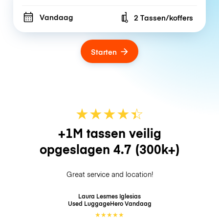
Vandaag
2 Tassen/koffers
Number of bags
Starten
★
★
★
★
☆
★
+1M tassen veilig
opgeslagen
4.7
(300k+)
Great service and location!
Laura Lesmes Iglesias
Used LuggageHero
Vandaag
★
★
★
★
★