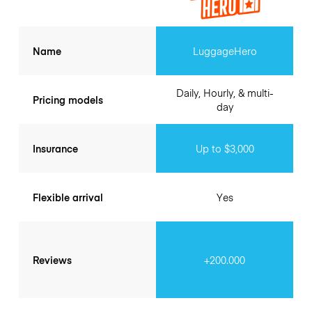
Name
LuggageHero
Daily, Hourly, & multi-
Pricing models
day
Insurance
Up to $3,000
Flexible arrival
Yes
Reviews
+200.000