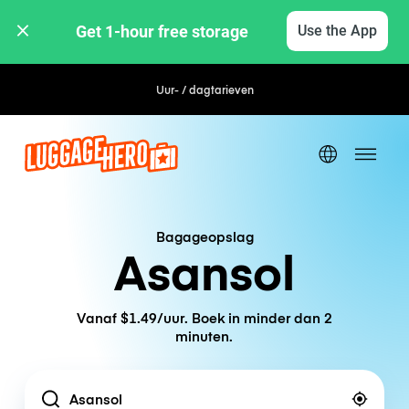
Get 1-hour free storage 
Use the App
Uur- / dagtarieven
Bagageopslag
Asansol
Vanaf $1.49/uur. Boek in minder dan 2
minuten.
Location