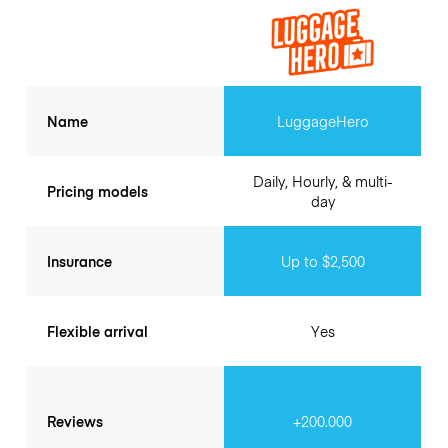
Name
LuggageHero
Daily, Hourly, & multi-
Pricing models
day
Insurance
Up to $2,500
Flexible arrival
Yes
Reviews
+200.000