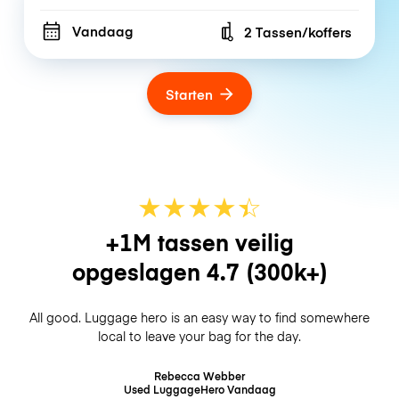
Vandaag
2 Tassen/koffers
Number of bags
Starten
★
★
★
★
☆
★
+1M tassen veilig
opgeslagen
4.7
(300k+)
All good. Luggage hero is an easy way to find somewhere
local to leave your bag for the day.
Rebecca Webber
Used LuggageHero
Vandaag