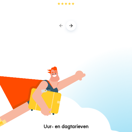
★
★
★
★
★
Uur- en dagtarieven