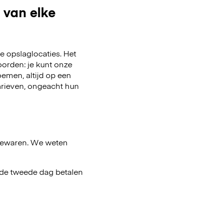
 van elke
 opslaglocaties. Het
oorden: je kunt onze
emen, altijd op een
arieven, ongeacht hun
bewaren. We weten
af de tweede dag betalen