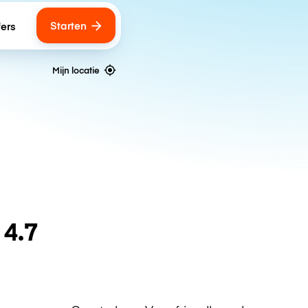
Starten
fers
Mijn locatie
n
4.7