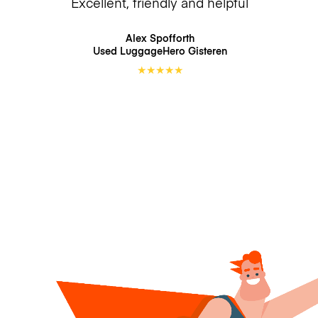
Excellent, friendly and helpful
Alex Spofforth
Used LuggageHero
Gisteren
★
★
★
★
★