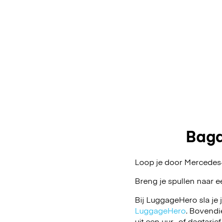
Baga
Loop je door Mercedes-
Breng je spullen naar e
Bij LuggageHero sla je 
LuggageHero
. Bovendi
uit een uur- of dagtarief