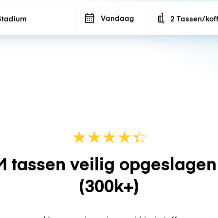
Vandaag
2 Tassen/kof
Number of bags
★
★
★
★
☆
★
 tassen veilig opgeslage
(300k+)