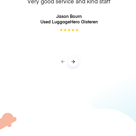
Very good service and kind staff
Jason Bourn
Used LuggageHero
Gisteren
★
★
★
★
★