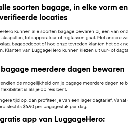
lle soorten bagage, in elke vorm en
verifieerde locaties
Hero kunnen alle soorten bagage bewaren bij een van onze
m skispullen, fotoapparatuur of rugtassen gaat. Met andere w
slag, bagagedepot of hoe onze tevreden klanten het ook no
en. Klanten van LuggageHero kunnen kiezen uit uur- of dagt
 bagage meerdere dagen bewaren
endien de mogelijkheid om je bagage meerdere dagen te 
exibiliteit is als je op reis bent.
angere tijd op, dan profiteer je van een lager dagtarief. Van
o slechts $6.90 per bagagestuk per dag.
gratis app van LuggageHero: