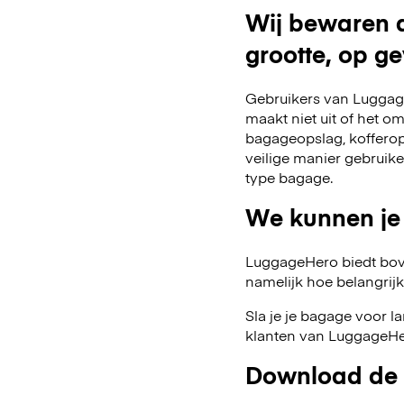
Wij bewaren a
grootte, op ge
Gebruikers van Luggage
maakt niet uit of het o
bagageopslag, kofferop
veilige manier gebruik
type bagage.
We kunnen je
LuggageHero biedt bov
namelijk hoe belangrijk fl
Sla je je bagage voor l
klanten van LuggageHer
Download de 