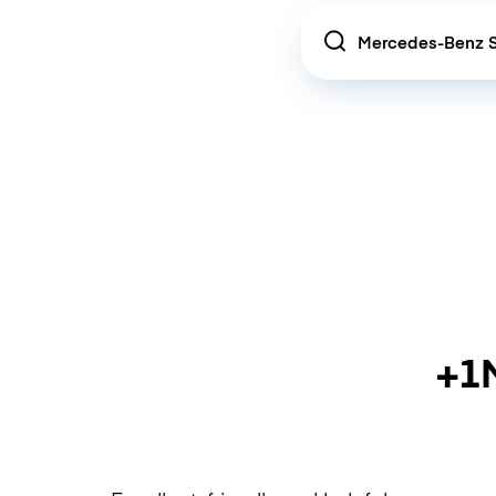
Location
+1M