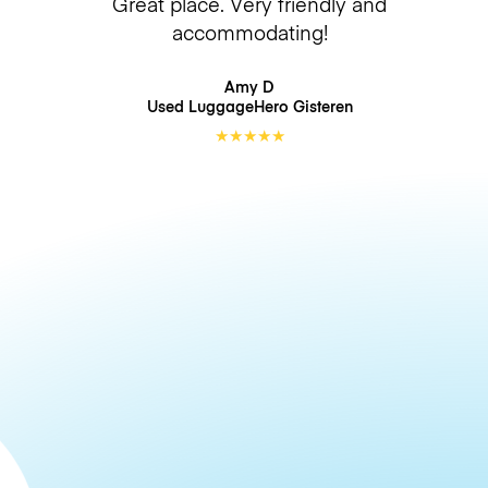
Great place. Very friendly and
accommodating!
Amy D
Used LuggageHero
Gisteren
★
★
★
★
★