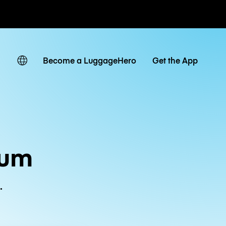
ven
Become a LuggageHero
Get the App
ium
.