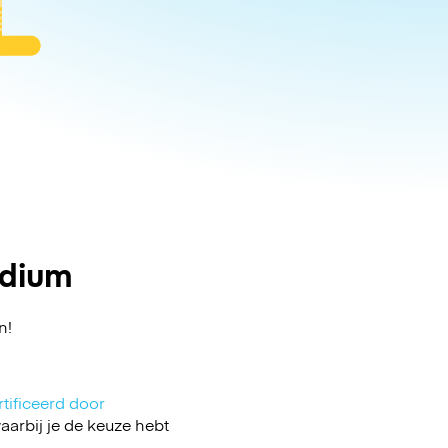
adium
en!
tificeerd door
arbij je de keuze hebt