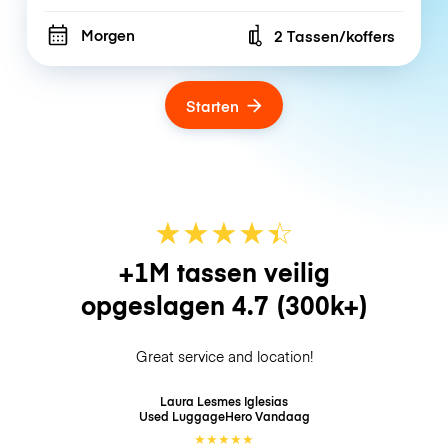
Morgen
2 Tassen/koffers
Number of bags
Starten
★
★
★
★
☆
★
+1M tassen veilig
opgeslagen
4.7
(300k+)
Great service and location!
Laura Lesmes Iglesias
Used LuggageHero
Vandaag
★
★
★
★
★