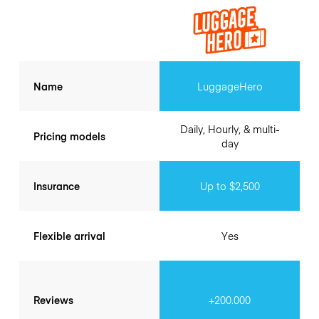
Name
LuggageHero
Daily, Hourly, & multi-
Pricing models
day
Insurance
Up to $2,500
Flexible arrival
Yes
Reviews
+200.000