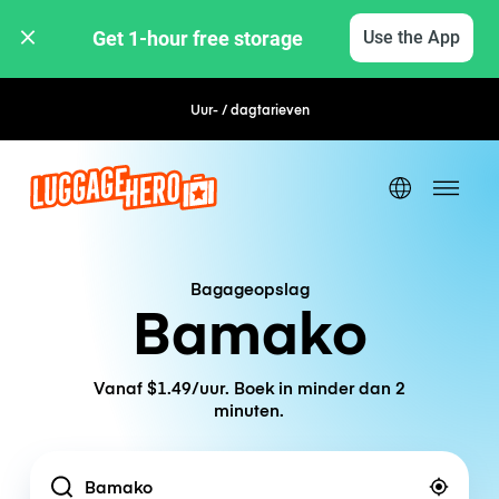
Get 1-hour free storage 
Use the App
Uur- / dagtarieven
Flexibel boeken
Bagageopslag
Bamako
Vanaf $1.49/uur. Boek in minder dan 2
minuten.
Location