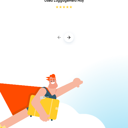
Used LuggageHero
Hoy
★
★
★
★
★