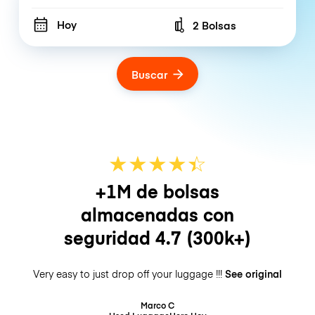
Hoy
2 Bolsas
Number of bags
Buscar
★
★
★
★
☆
★
+1M de bolsas
almacenadas con
seguridad
4.7
(300k+)
Very easy to just drop off your luggage !!!
See original
Marco C