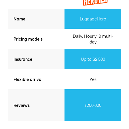
Name
LuggageHero
Daily, Hourly, & multi-
Pricing models
day
Insurance
Up to $2,500
Flexible arrival
Yes
Reviews
+200.000