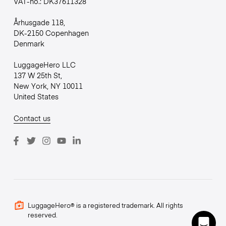
VAT-no.: DK37611328
Århusgade 118,
DK-2150 Copenhagen
Denmark
LuggageHero LLC
137 W 25th St,
New York, NY 10011
United States
Contact us
LuggageHero® is a registered trademark. All rights
reserved.