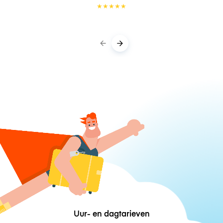
★
★
★
★
★
Uur- en dagtarieven