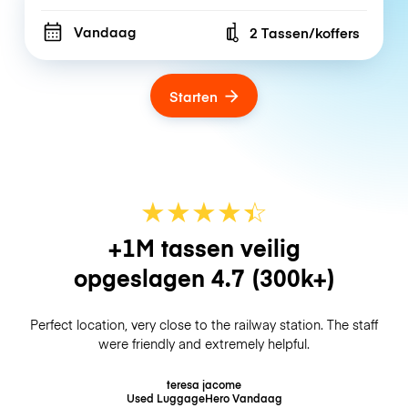
Vandaag
2 Tassen/koffers
Number of bags
Starten
★
★
★
★
☆
★
+1M tassen veilig
opgeslagen
4.7
(300k+)
Perfect location, very close to the railway station. The staff
were friendly and extremely helpful.
teresa jacome
Used LuggageHero
Vandaag