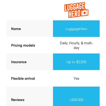
Name
LuggageHero
Daily, Hourly, & multi-
Pricing models
day
Insurance
Up to $2,500
Flexible arrival
Yes
Reviews
+200.000