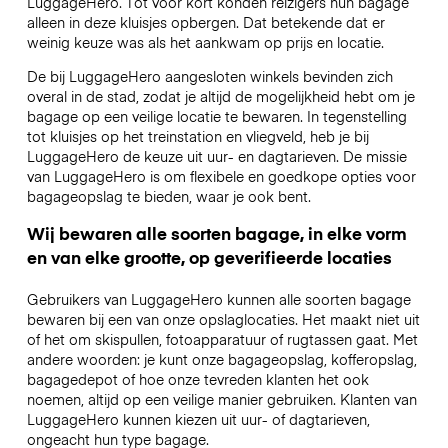
LuggageHero. Tot voor kort konden reizigers hun bagage
alleen in deze kluisjes opbergen. Dat betekende dat er
weinig keuze was als het aankwam op prijs en locatie.
De bij LuggageHero aangesloten winkels bevinden zich
overal in de stad, zodat je altijd de mogelijkheid hebt om je
bagage op een veilige locatie te bewaren. In tegenstelling
tot kluisjes op het treinstation en vliegveld, heb je bij
LuggageHero de keuze uit uur- en dagtarieven. De missie
van LuggageHero is om flexibele en goedkope opties voor
bagageopslag te bieden, waar je ook bent.
Wij bewaren alle soorten bagage, in elke vorm
en van elke grootte, op geverifieerde locaties
Gebruikers van LuggageHero kunnen alle soorten bagage
bewaren bij een van onze opslaglocaties. Het maakt niet uit
of het om skispullen, fotoapparatuur of rugtassen gaat. Met
andere woorden: je kunt onze bagageopslag, kofferopslag,
bagagedepot of hoe onze tevreden klanten het ook
noemen, altijd op een veilige manier gebruiken. Klanten van
LuggageHero kunnen kiezen uit uur- of dagtarieven,
ongeacht hun type bagage.