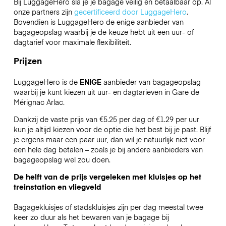
Bij LuggageHero sla je je bagage veilig en betaalbaar op. Al
onze partners zijn
gecertificeerd door LuggageHero
.
Bovendien is LuggageHero de enige aanbieder van
bagageopslag waarbij je de keuze hebt uit een uur- of
dagtarief voor maximale flexibiliteit.
Prijzen
LuggageHero is de
ENIGE
aanbieder van bagageopslag
waarbij je kunt kiezen uit uur- en dagtarieven in Gare de
Mérignac Arlac.
Dankzij de vaste prijs van €5.25 per dag of €1.29 per uur
kun je altijd kiezen voor de optie die het best bij je past. Blijf
je ergens maar een paar uur, dan wil je natuurlijk niet voor
een hele dag betalen – zoals je bij andere aanbieders van
bagageopslag wel zou doen.
De helft van de prijs vergeleken met kluisjes op het
treinstation en vliegveld
Bagagekluisjes of stadskluisjes zijn per dag meestal twee
keer zo duur als het bewaren van je bagage bij