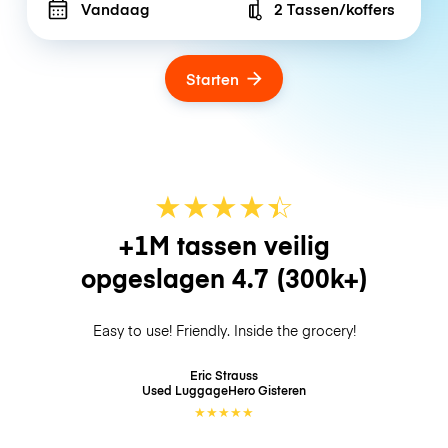
Vandaag
2 Tassen/koffers
Number of bags
Starten
★
★
★
★
☆
★
+1M tassen veilig
opgeslagen
4.7
(300k+)
Easy to use! Friendly. Inside the grocery!
Eric Strauss
Used LuggageHero
Gisteren
★
★
★
★
★