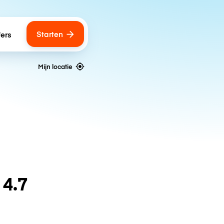
Starten
fers
Mijn locatie
n
4.7