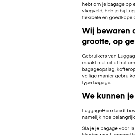
hebt om je bagage op een
vliegveld, heb je bij 
flexibele en goedkope 
Wij bewaren a
grootte, op ge
Gebruikers van Luggage
maakt niet uit of het o
bagageopslag, kofferop
veilige manier gebruik
type bagage.
We kunnen je
LuggageHero biedt bov
namelijk hoe belangrijk fl
Sla je je bagage voor l
klanten van LuggageHe