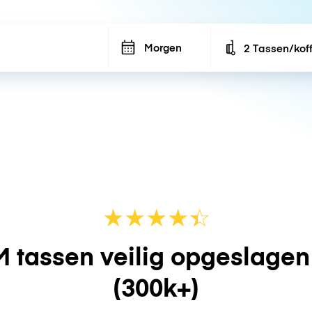
Morgen
2 Tassen/kof
Number of bags
★
★
★
★
☆
★
 tassen veilig opgeslage
(300k+)