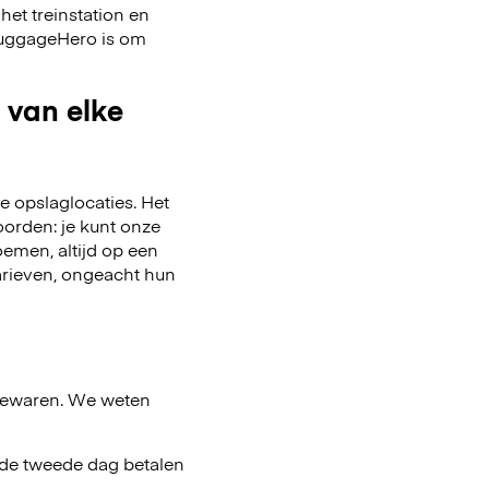
het treinstation en
 LuggageHero is om
 van elke
 opslaglocaties. Het
oorden: je kunt onze
emen, altijd op een
arieven, ongeacht hun
bewaren. We weten
af de tweede dag betalen