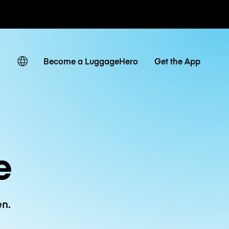
ven
Become a LuggageHero
Get the App
e
en.