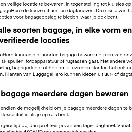
 veilige locatie te bewaren. In tegenstelling tot kluisjes op 
LuggageHero de keuze uit uur- en dagtarieven. De missie van
opties voor bagageopslag te bieden, waar je ook bent.
lle soorten bagage, in elke vorm en
verifieerde locaties
Hero kunnen alle soorten bagage bewaren bij een van onze
m skispullen, fotoapparatuur of rugtassen gaat. Met andere w
slag, bagagedepot of hoe onze tevreden klanten het ook no
en. Klanten van LuggageHero kunnen kiezen uit uur- of dagt
 bagage meerdere dagen bewaren
endien de mogelijkheid om je bagage meerdere dagen te 
exibiliteit is als je op reis bent.
angere tijd op, dan profiteer je van een lager dagtarief. Van
ro slechts 4.90AUD per bagagestuk per dag.