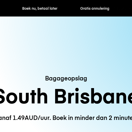
ek nu, betaal later
Gratis annulering
Uur- / dagtarie
Bagageopslag
South Brisban
naf 1.49AUD/uur. Boek in minder dan 2 minut