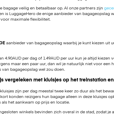
je bagage veilig en betaalbaar op. Al onze partners zijn
gecer
en is LuggageHero de enige aanbieder van bagageopslag wa
 voor maximale flexibiliteit.
GE
aanbieder van bagageopslag waarbij je kunt kiezen uit u
van 4.90AUD per dag of 1.49AUD per uur kun je altijd kiezen v
e ergens maar een paar uur, dan wil je natuurlijk niet voor een
rs van bagageopslag wel zou doen.
js vergeleken met kluisjes op het treinstation en
kluisjes zijn per dag meestal twee keer zo duur als het bewa
kort konden reizigers hun bagage alleen in deze kluisjes o
 als het aankwam op prijs en locatie.
esloten winkels bevinden zich overal in de stad, zodat je a