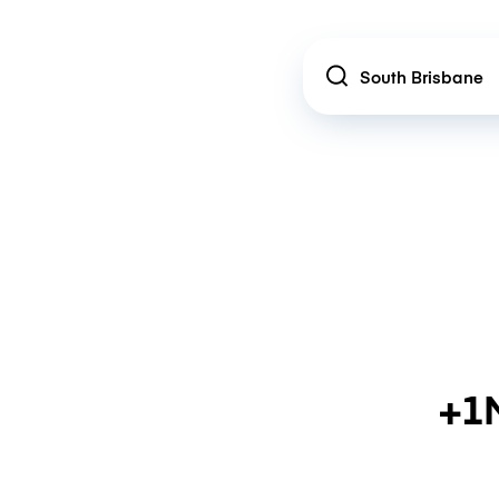
Location
+1M