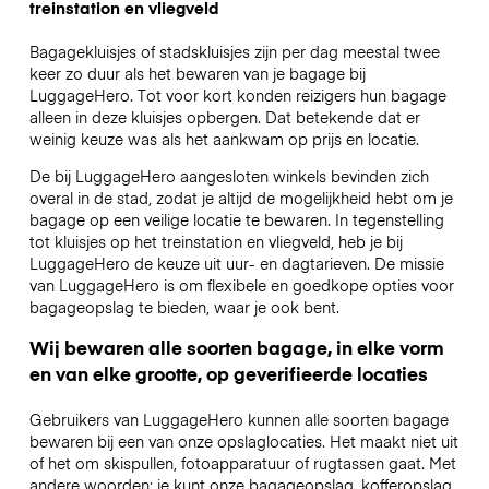
treinstation en vliegveld
Bagagekluisjes of stadskluisjes zijn per dag meestal twee
keer zo duur als het bewaren van je bagage bij
LuggageHero. Tot voor kort konden reizigers hun bagage
alleen in deze kluisjes opbergen. Dat betekende dat er
weinig keuze was als het aankwam op prijs en locatie.
De bij LuggageHero aangesloten winkels bevinden zich
overal in de stad, zodat je altijd de mogelijkheid hebt om je
bagage op een veilige locatie te bewaren. In tegenstelling
tot kluisjes op het treinstation en vliegveld, heb je bij
LuggageHero de keuze uit uur- en dagtarieven. De missie
van LuggageHero is om flexibele en goedkope opties voor
bagageopslag te bieden, waar je ook bent.
Wij bewaren alle soorten bagage, in elke vorm
en van elke grootte, op geverifieerde locaties
Gebruikers van LuggageHero kunnen alle soorten bagage
bewaren bij een van onze opslaglocaties. Het maakt niet uit
of het om skispullen, fotoapparatuur of rugtassen gaat. Met
andere woorden: je kunt onze bagageopslag, kofferopslag,