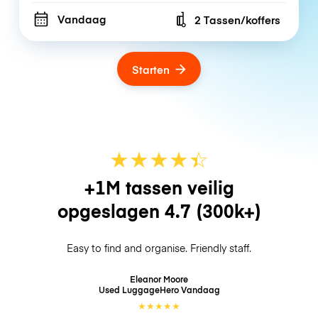
Vandaag
2 Tassen/koffers
Number of bags
Starten
★
★
★
★
☆
★
+1M tassen veilig
opgeslagen
4.7
(300k+)
Easy to find and organise. Friendly staff.
Eleanor Moore
Used LuggageHero
Vandaag
★
★
★
★
★