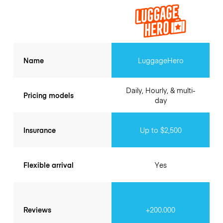
Name
LuggageHero
Daily, Hourly, & multi-
Pricing models
day
Insurance
Up to $2,500
Flexible arrival
Yes
Reviews
+200.000