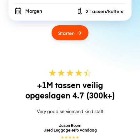
Morgen
2 Tassen/koffers
Number of bags
Starten
★
★
★
★
☆
★
+1M tassen veilig
opgeslagen
4.7
(300k+)
Very good service and kind staff
Jason Bourn
Used LuggageHero
Vandaag
★
★
★
★
★