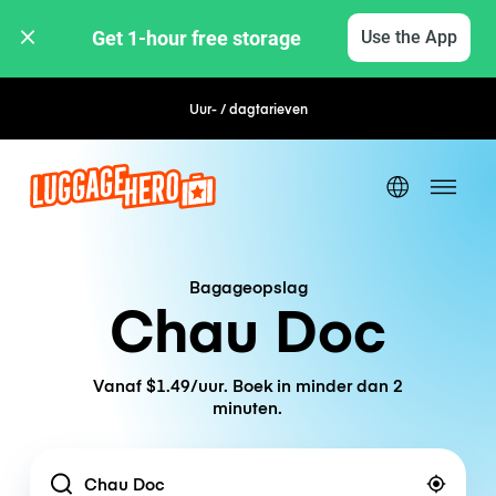
Get 1-hour free storage 
Use the App
Uur- / dagtarieven
Flexibel boeken
Bagageopslag
Chau Doc
Vanaf $1.49/uur. Boek in minder dan 2
minuten.
Location