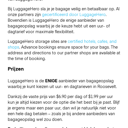
Bij LuggageHero sla je je bagage veilig en betaalbaar op. Al
onze partners zijn
gecertificeerd door LuggageHero
.
Bovendien is LuggageHero de enige aanbieder van
bagageopslag waarbij je de keuze hebt uit een uur- of
dagtarief voor maximale flexibiliteit.
LuggageHero storage sites are
certified hotels, cafes, and
shops
. Advance bookings ensure space for your bags. The
address and directions to our partner shops are available at
the time of booking.
Prijzen
LuggageHero is de
ENIGE
aanbieder van bagageopslag
waarbij je kunt kiezen uit uur- en dagtarieven in Roosevelt.
Dankzij de vaste prijs van $6.90 per dag of $1.99 per uur
kun je altijd kiezen voor de optie die het best bij je past. Blijf
je ergens maar een paar uur, dan wil je natuurlijk niet voor
een hele dag betalen – zoals je bij andere aanbieders van
bagageopslag wel zou doen.