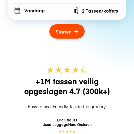
Vandaag
2 Tassen/koffers
Number of bags
Starten
★
★
★
★
☆
★
+1M tassen veilig
opgeslagen
4.7
(300k+)
Easy to use! Friendly. Inside the grocery!
Eric Strauss
Used LuggageHero
Gisteren
★
★
★
★
★