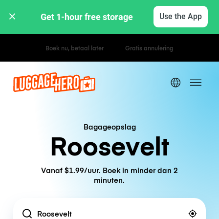
Get 1-hour free storage 
Use the App
Uur- / dagtarieven
Bagageopslag
Roosevelt
Vanaf $1.99/uur. Boek in minder dan 2
minuten.
Location