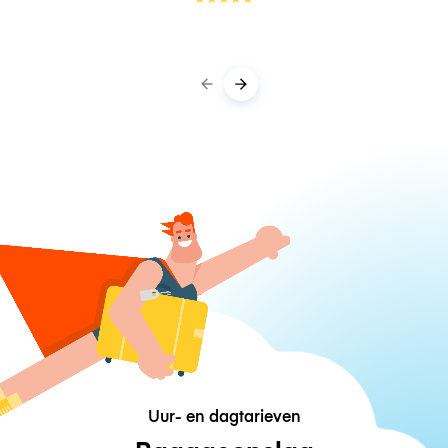
Uur- en dagtarieven