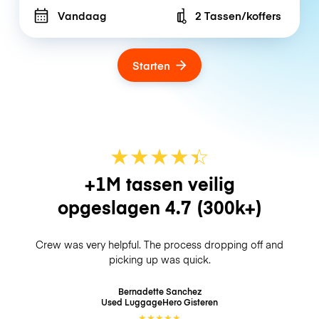
Vandaag
2 Tassen/koffers
Number of bags
Starten
★
★
★
★
☆
★
+1M tassen veilig
opgeslagen
4.7
(300k+)
Crew was very helpful. The process dropping off and
picking up was quick.
Bernadette Sanchez
Used LuggageHero
Gisteren
★
★
★
★
★