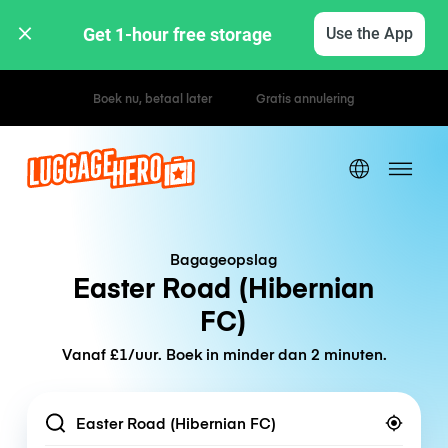
Get 1-hour free storage 
Use the App
Uur- / dagtarieven
Bagageopslag
Easter Road (Hibernian
FC)
Vanaf £1/uur. Boek in minder dan 2 minuten.
Location