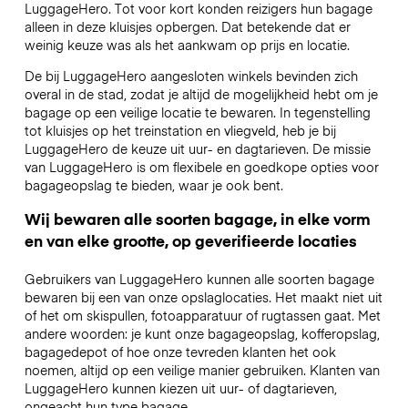
LuggageHero. Tot voor kort konden reizigers hun bagage
alleen in deze kluisjes opbergen. Dat betekende dat er
weinig keuze was als het aankwam op prijs en locatie.
De bij LuggageHero aangesloten winkels bevinden zich
overal in de stad, zodat je altijd de mogelijkheid hebt om je
bagage op een veilige locatie te bewaren. In tegenstelling
tot kluisjes op het treinstation en vliegveld, heb je bij
LuggageHero de keuze uit uur- en dagtarieven. De missie
van LuggageHero is om flexibele en goedkope opties voor
bagageopslag te bieden, waar je ook bent.
Wij bewaren alle soorten bagage, in elke vorm
en van elke grootte, op geverifieerde locaties
Gebruikers van LuggageHero kunnen alle soorten bagage
bewaren bij een van onze opslaglocaties. Het maakt niet uit
of het om skispullen, fotoapparatuur of rugtassen gaat. Met
andere woorden: je kunt onze bagageopslag, kofferopslag,
bagagedepot of hoe onze tevreden klanten het ook
noemen, altijd op een veilige manier gebruiken. Klanten van
LuggageHero kunnen kiezen uit uur- of dagtarieven,
ongeacht hun type bagage.