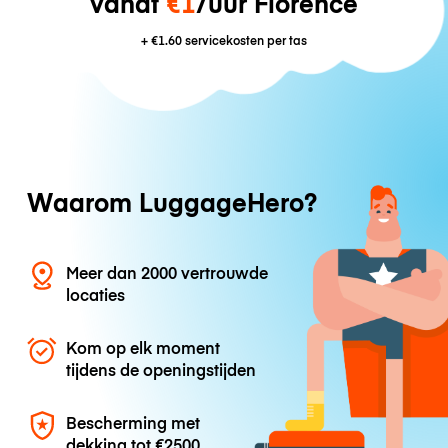
vanaf
€1
/uur Florence
+
€1.60
servicekosten per tas
Waarom LuggageHero?
Meer dan 2000 vertrouwde
locaties
Kom op elk moment
tijdens de openingstijden
Bescherming met
dekking tot
€2500