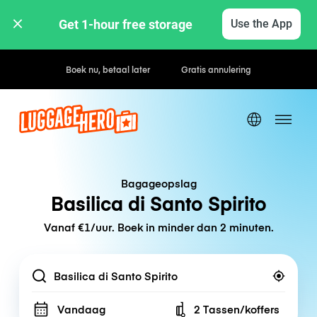
Get 1-hour free storage 
Use the App
Uur- / dagtarieven
Bagageopslag
Basilica di Santo Spirito
Vanaf €1/uur. Boek in minder dan 2 minuten.
Location
Vandaag
2 Tassen/koffers
Number of bags