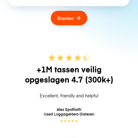
Starten
★
★
★
★
☆
★
+1M tassen veilig
opgeslagen
4.7
(300k+)
Excellent, friendly and helpful
Alex Spofforth
Used LuggageHero
Gisteren
★
★
★
★
★