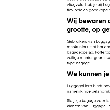
vliegveld, heb je bij 
flexibele en goedkope 
Wij bewaren a
grootte, op ge
Gebruikers van Luggage
maakt niet uit of het o
bagageopslag, kofferop
veilige manier gebruik
type bagage.
We kunnen je
LuggageHero biedt bov
namelijk hoe belangrijk fl
Sla je je bagage voor l
klanten van LuggageHer