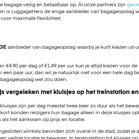
je bagage veilig en betaalbaar op. Al onze partners zijn
gecer
en is LuggageHero de enige aanbieder van bagageopslag wa
 voor maximale flexibiliteit.
GE
aanbieder van bagageopslag waarbij je kunt kiezen uit u
an €4.90 per dag of €1.49 per uur kun je altijd kiezen voor de o
r een paar uur, dan wil je natuurlijk niet voor een hele dag be
 bagageopslag wel zou doen.
js vergeleken met kluisjes op het treinstation en
kluisjes zijn per dag meestal twee keer zo duur als het bewa
kort konden reizigers hun bagage alleen in deze kluisjes o
 als het aankwam op prijs en locatie.
esloten winkels bevinden zich overal in de stad, zodat je a
 veilige locatie te bewaren. In tegenstelling tot kluisjes op 