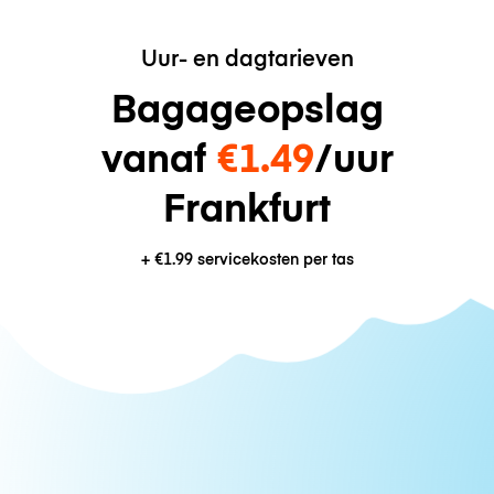
Uur- en dagtarieven
Bagageopslag
vanaf
€1.49
/uur
Frankfurt
+
€1.99
servicekosten per tas