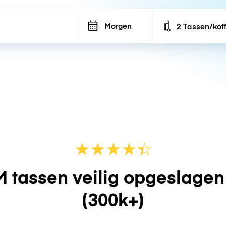
Morgen
2 Tassen/kof
Number of bags
★
★
★
★
☆
★
 tassen veilig opgeslage
(300k+)