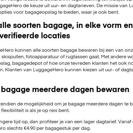
LuggageHero de keuze uit uur- en dagtarieven. De missie van
opties voor bagageopslag te bieden, waar je ook bent.
lle soorten bagage, in elke vorm en
verifieerde locaties
Hero kunnen alle soorten bagage bewaren bij een van onze
m skispullen, fotoapparatuur of rugtassen gaat. Met andere w
slag, bagagedepot of hoe onze tevreden klanten het ook no
en. Klanten van LuggageHero kunnen kiezen uit uur- of dagt
 bagage meerdere dagen bewaren
endien de mogelijkheid om je bagage meerdere dagen te 
exibiliteit is als je op reis bent.
angere tijd op, dan profiteer je van een lager dagtarief. Van
o slechts €4.90 per bagagestuk per dag.