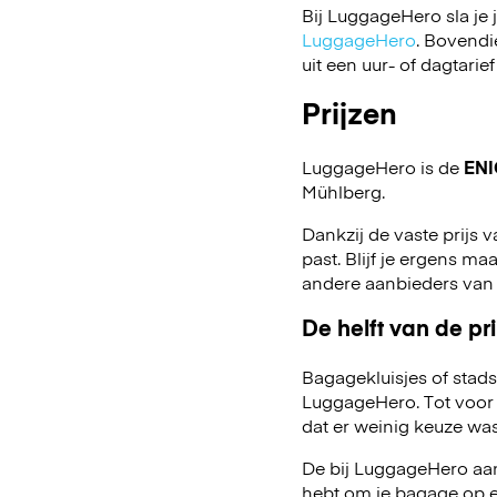
Bij LuggageHero sla je 
LuggageHero
. Bovendi
uit een uur- of dagtarief
Prijzen
LuggageHero is de
ENI
Mühlberg.
Dankzij de vaste prijs v
past. Blijf je ergens maa
andere aanbieders van
De helft van de pri
Bagagekluisjes of stads
LuggageHero. Tot voor 
dat er weinig keuze was
De bij LuggageHero aang
hebt om je bagage op een