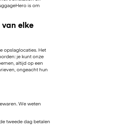
 LuggageHero is om
 van elke
 opslaglocaties. Het
oorden: je kunt onze
emen, altijd op een
arieven, ongeacht hun
bewaren. We weten
af de tweede dag betalen