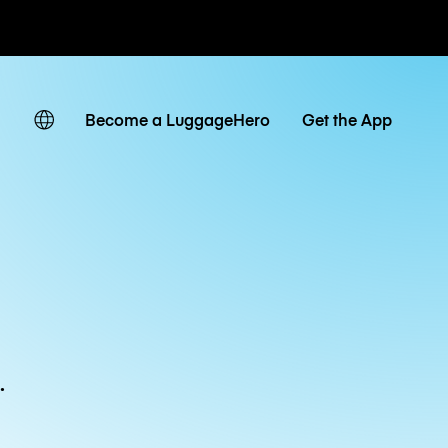
ven
Become a LuggageHero
Get the App
.