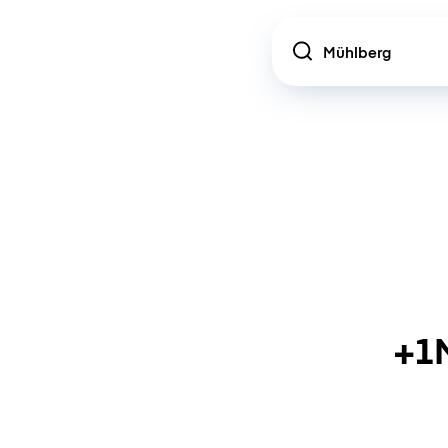
Location
+1M