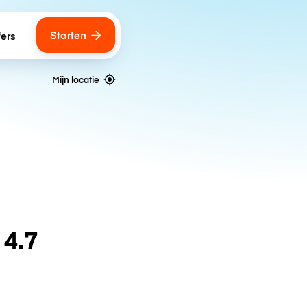
Starten
fers
Mijn locatie
n
4.7