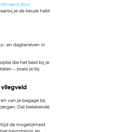
tificeerd door
arbij je de keuze hebt
ur- en dagtarieven in
ptie die het best bij je
talen – zoals je bij
 vliegveld
ren van je bagage bij
pbergen. Dat betekende
ltijd de mogelijkheid
het treinstation en