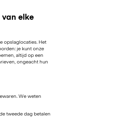
 van elke
 opslaglocaties. Het
oorden: je kunt onze
emen, altijd op een
arieven, ongeacht hun
bewaren. We weten
af de tweede dag betalen