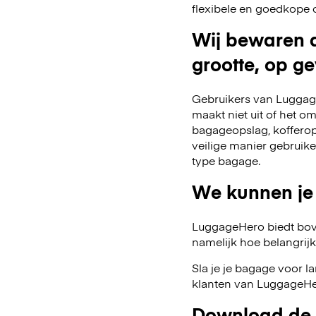
flexibele en goedkope 
Wij bewaren a
grootte, op ge
Gebruikers van Luggage
maakt niet uit of het o
bagageopslag, kofferop
veilige manier gebruik
type bagage.
We kunnen je
LuggageHero biedt bov
namelijk hoe belangrijk fl
Sla je je bagage voor l
klanten van LuggageHer
Download de 