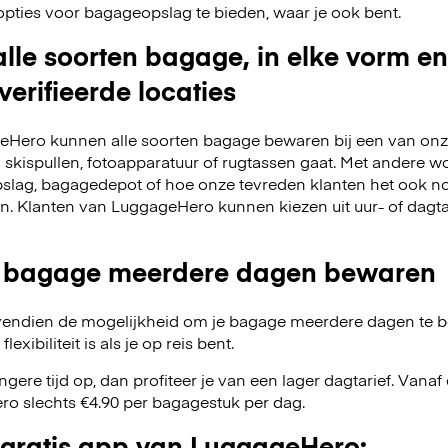
opties voor bagageopslag te bieden, waar je ook bent.
lle soorten bagage, in elke vorm en
verifieerde locaties
Hero kunnen alle soorten bagage bewaren bij een van onze
m skispullen, fotoapparatuur of rugtassen gaat. Met andere w
slag, bagagedepot of hoe onze tevreden klanten het ook no
en. Klanten van LuggageHero kunnen kiezen uit uur- of dagt
 bagage meerdere dagen bewaren
endien de mogelijkheid om je bagage meerdere dagen te 
exibiliteit is als je op reis bent.
angere tijd op, dan profiteer je van een lager dagtarief. Van
o slechts €4.90 per bagagestuk per dag.
gratis app van LuggageHero: