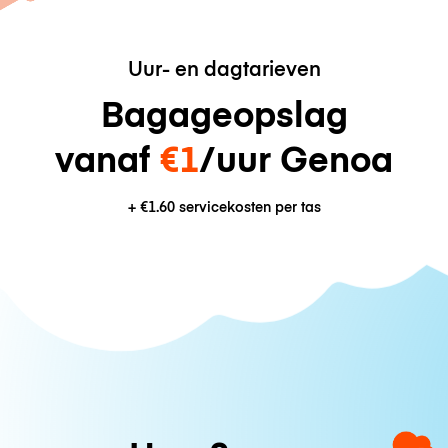
Uur- en dagtarieven
Bagageopslag
vanaf
€1
/uur Genoa
+
€1.60
servicekosten per tas