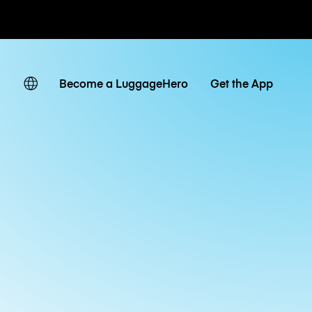
ven
Become a LuggageHero
Get the App