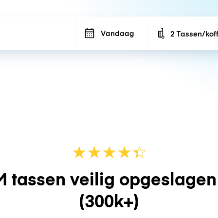
Vandaag
2 Tassen/kof
Number of bags
★
★
★
★
☆
★
 tassen veilig opgeslage
(300k+)