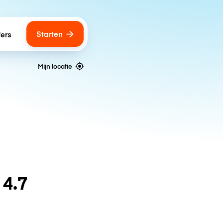
Starten
fers
Mijn locatie
n
4.7