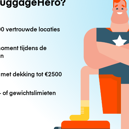
uggageHero?
0 vertrouwde locaties
oment tijdens de
en
met dekking tot
€2500
 of gewichtslimieten