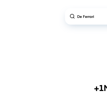
Location
+1M