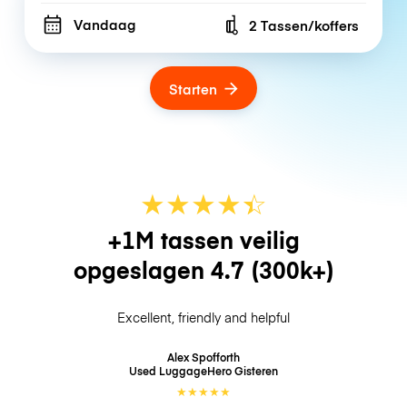
Vandaag
2 Tassen/koffers
Number of bags
Starten
★
★
★
★
☆
★
+1M tassen veilig
opgeslagen
4.7
(300k+)
Excellent, friendly and helpful
Alex Spofforth
Used LuggageHero
Gisteren
★
★
★
★
★