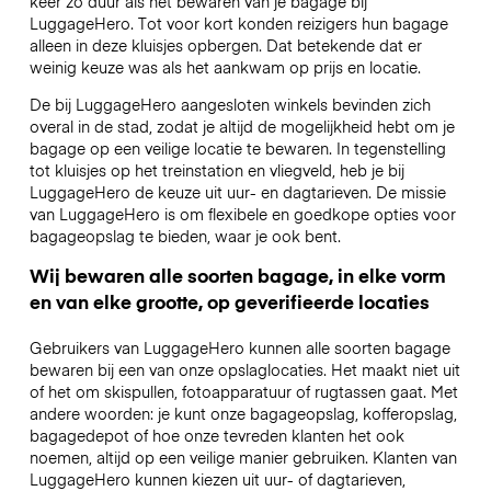
keer zo duur als het bewaren van je bagage bij
LuggageHero. Tot voor kort konden reizigers hun bagage
alleen in deze kluisjes opbergen. Dat betekende dat er
weinig keuze was als het aankwam op prijs en locatie.
De bij LuggageHero aangesloten winkels bevinden zich
overal in de stad, zodat je altijd de mogelijkheid hebt om je
bagage op een veilige locatie te bewaren. In tegenstelling
tot kluisjes op het treinstation en vliegveld, heb je bij
LuggageHero de keuze uit uur- en dagtarieven. De missie
van LuggageHero is om flexibele en goedkope opties voor
bagageopslag te bieden, waar je ook bent.
Wij bewaren alle soorten bagage, in elke vorm
en van elke grootte, op geverifieerde locaties
Gebruikers van LuggageHero kunnen alle soorten bagage
bewaren bij een van onze opslaglocaties. Het maakt niet uit
of het om skispullen, fotoapparatuur of rugtassen gaat. Met
andere woorden: je kunt onze bagageopslag, kofferopslag,
bagagedepot of hoe onze tevreden klanten het ook
noemen, altijd op een veilige manier gebruiken. Klanten van
LuggageHero kunnen kiezen uit uur- of dagtarieven,