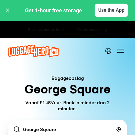
Get 1-hour free storage 
Use the App
Uur- / dagtarieven
Bagageopslag
George Square
Vanaf £1.49/uur. Boek in minder dan 2
minuten.
Location