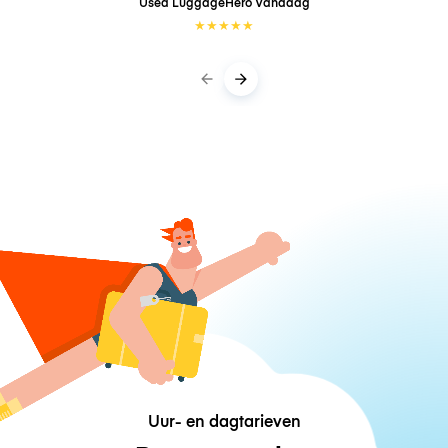
Used LuggageHero
Vandaag
★
★
★
★
★
Uur- en dagtarieven