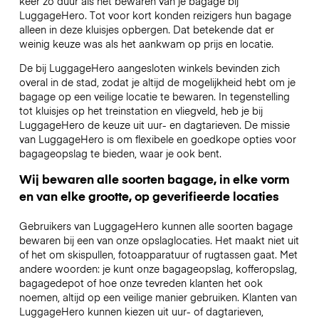
keer zo duur als het bewaren van je bagage bij
LuggageHero. Tot voor kort konden reizigers hun bagage
alleen in deze kluisjes opbergen. Dat betekende dat er
weinig keuze was als het aankwam op prijs en locatie.
De bij LuggageHero aangesloten winkels bevinden zich
overal in de stad, zodat je altijd de mogelijkheid hebt om je
bagage op een veilige locatie te bewaren. In tegenstelling
tot kluisjes op het treinstation en vliegveld, heb je bij
LuggageHero de keuze uit uur- en dagtarieven. De missie
van LuggageHero is om flexibele en goedkope opties voor
bagageopslag te bieden, waar je ook bent.
Wij bewaren alle soorten bagage, in elke vorm
en van elke grootte, op geverifieerde locaties
Gebruikers van LuggageHero kunnen alle soorten bagage
bewaren bij een van onze opslaglocaties. Het maakt niet uit
of het om skispullen, fotoapparatuur of rugtassen gaat. Met
andere woorden: je kunt onze bagageopslag, kofferopslag,
bagagedepot of hoe onze tevreden klanten het ook
noemen, altijd op een veilige manier gebruiken. Klanten van
LuggageHero kunnen kiezen uit uur- of dagtarieven,