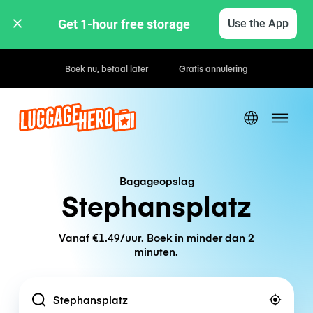
Get 1-hour free storage 
Use the App
Uur- / dagtarieven
Bagageopslag
Stephansplatz
Vanaf €1.49/uur. Boek in minder dan 2
minuten.
Location