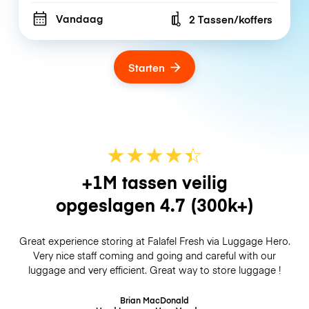
Vandaag
2 Tassen/koffers
Number of bags
Starten
★
★
★
★
☆
★
+1M tassen veilig
opgeslagen
4.7
(300k+)
Great experience storing at Falafel Fresh via Luggage Hero.
Very nice staff coming and going and careful with our
luggage and very efficient. Great way to store luggage !
Brian MacDonald