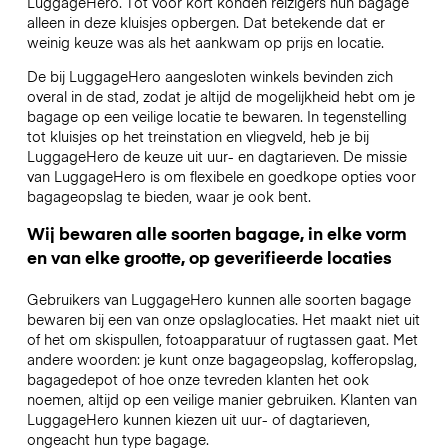
LuggageHero. Tot voor kort konden reizigers hun bagage
alleen in deze kluisjes opbergen. Dat betekende dat er
weinig keuze was als het aankwam op prijs en locatie.
De bij LuggageHero aangesloten winkels bevinden zich
overal in de stad, zodat je altijd de mogelijkheid hebt om je
bagage op een veilige locatie te bewaren. In tegenstelling
tot kluisjes op het treinstation en vliegveld, heb je bij
LuggageHero de keuze uit uur- en dagtarieven. De missie
van LuggageHero is om flexibele en goedkope opties voor
bagageopslag te bieden, waar je ook bent.
Wij bewaren alle soorten bagage, in elke vorm
en van elke grootte, op geverifieerde locaties
Gebruikers van LuggageHero kunnen alle soorten bagage
bewaren bij een van onze opslaglocaties. Het maakt niet uit
of het om skispullen, fotoapparatuur of rugtassen gaat. Met
andere woorden: je kunt onze bagageopslag, kofferopslag,
bagagedepot of hoe onze tevreden klanten het ook
noemen, altijd op een veilige manier gebruiken. Klanten van
LuggageHero kunnen kiezen uit uur- of dagtarieven,
ongeacht hun type bagage.