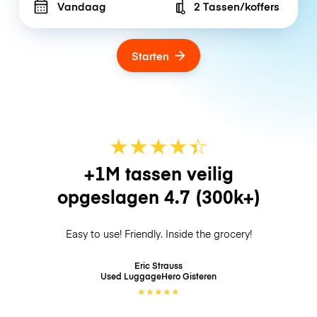
Vandaag
2 Tassen/koffers
Number of bags
Starten
★
★
★
★
☆
★
+1M tassen veilig
opgeslagen
4.7
(300k+)
Easy to use! Friendly. Inside the grocery!
Eric Strauss
Used LuggageHero
Gisteren
★
★
★
★
★