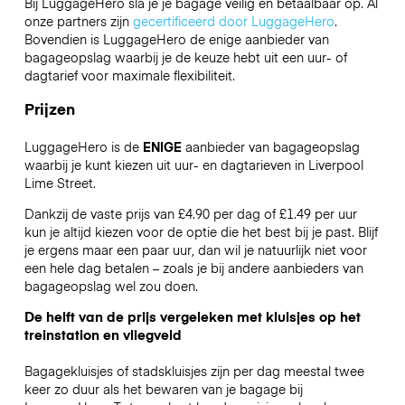
Bij LuggageHero sla je je bagage veilig en betaalbaar op. Al
onze partners zijn
gecertificeerd door LuggageHero
.
Bovendien is LuggageHero de enige aanbieder van
bagageopslag waarbij je de keuze hebt uit een uur- of
dagtarief voor maximale flexibiliteit.
Prijzen
LuggageHero is de
ENIGE
aanbieder van bagageopslag
waarbij je kunt kiezen uit uur- en dagtarieven in Liverpool
Lime Street.
Dankzij de vaste prijs van £4.90 per dag of £1.49 per uur
kun je altijd kiezen voor de optie die het best bij je past. Blijf
je ergens maar een paar uur, dan wil je natuurlijk niet voor
een hele dag betalen – zoals je bij andere aanbieders van
bagageopslag wel zou doen.
De helft van de prijs vergeleken met kluisjes op het
treinstation en vliegveld
Bagagekluisjes of stadskluisjes zijn per dag meestal twee
keer zo duur als het bewaren van je bagage bij