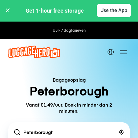
Get 1-hour free storage 
Use the App
Uur- / dagtarieven
Bagageopslag
Peterborough
Vanaf £1.49/uur. Boek in minder dan 2
minuten.
Location