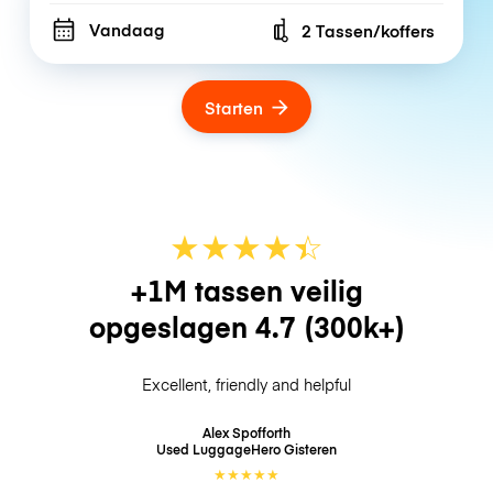
Vandaag
2 Tassen/koffers
Number of bags
Starten
★
★
★
★
☆
★
+1M tassen veilig
opgeslagen
4.7
(300k+)
Excellent, friendly and helpful
Alex Spofforth
Used LuggageHero
Gisteren
★
★
★
★
★