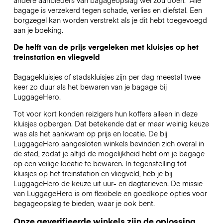
bagage is verzekerd tegen schade, verlies en diefstal. Een
borgzegel kan worden verstrekt als je dit hebt toegevoegd
aan je boeking.
De helft van de prijs vergeleken met kluisjes op het
treinstation en vliegveld
Bagagekluisjes of stadskluisjes zijn per dag meestal twee
keer zo duur als het bewaren van je bagage bij
LuggageHero.
Tot voor kort konden reizigers hun koffers alleen in deze
kluisjes opbergen. Dat betekende dat er maar weinig keuze
was als het aankwam op prijs en locatie. De bij
LuggageHero aangesloten winkels bevinden zich overal in
de stad, zodat je altijd de mogelijkheid hebt om je bagage
op een veilige locatie te bewaren. In tegenstelling tot
kluisjes op het treinstation en vliegveld, heb je bij
LuggageHero de keuze uit uur- en dagtarieven. De missie
van LuggageHero is om flexibele en goedkope opties voor
bagageopslag te bieden, waar je ook bent.
Onze geverifieerde winkels zijn de oplossing