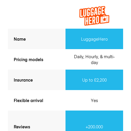
Name
LuggageHero
Daily, Hourly, & multi-
Pricing models
day
Insurance
Up to £2,200
Flexible arrival
Yes
Reviews
+200.000