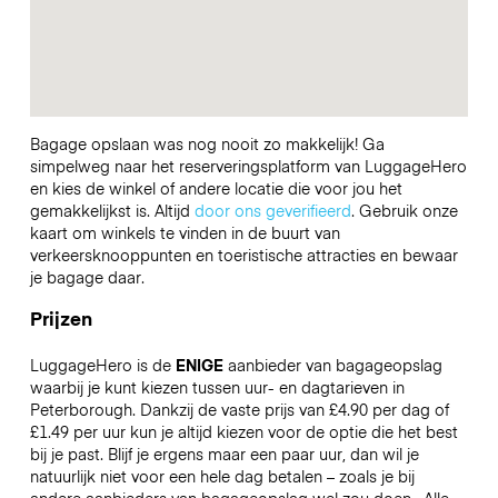
Bagage opslaan was nog nooit zo makkelijk! Ga
simpelweg naar het reserveringsplatform van LuggageHero
en kies de winkel of andere locatie die voor jou het
gemakkelijkst is. Altijd
door ons geverifieerd
. Gebruik onze
kaart om winkels te vinden in de buurt van
verkeersknooppunten en toeristische attracties en bewaar
je bagage daar.
Prijzen
LuggageHero is de
ENIGE
aanbieder van bagageopslag
waarbij je kunt kiezen tussen uur- en dagtarieven in
Peterborough. Dankzij de vaste prijs van £4.90 per dag of
£1.49 per uur kun je altijd kiezen voor de optie die het best
bij je past. Blijf je ergens maar een paar uur, dan wil je
natuurlijk niet voor een hele dag betalen – zoals je bij
andere aanbieders van bagageopslag wel zou doen.
Alle