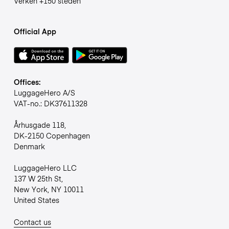
Verken +150 steden
Official App
Offices:
LuggageHero A/S
VAT-no.: DK37611328
Århusgade 118,
DK-2150 Copenhagen
Denmark
LuggageHero LLC
137 W 25th St,
New York, NY 10011
United States
Contact us