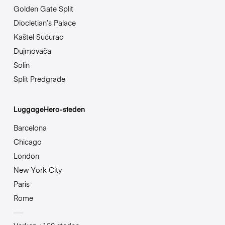
Golden Gate Split
Diocletian’s Palace
Kaštel Sućurac
Dujmovača
Solin
Split Predgrađe
LuggageHero-steden
Barcelona
Chicago
London
New York City
Paris
Rome