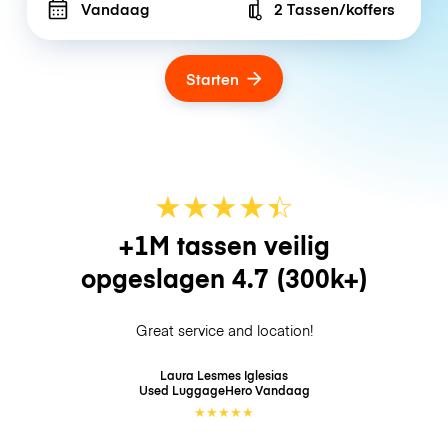
Vandaag
2 Tassen/koffers
Number of bags
Starten
★
★
★
★
☆
★
+1M tassen veilig
opgeslagen
4.7
(300k+)
Great service and location!
Laura Lesmes Iglesias
Used LuggageHero
Vandaag
★
★
★
★
★