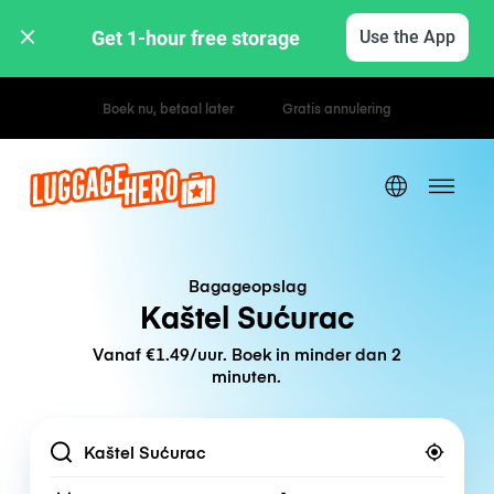
Get 1-hour free storage 
Use the App
Uur- / dagtarieven
Bagageopslag
Kaštel Sućurac
Vanaf €1.49/uur. Boek in minder dan 2
minuten.
Location