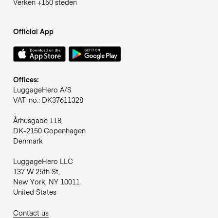
Verken +150 steden
Official App
Offices:
LuggageHero A/S
VAT-no.: DK37611328
Århusgade 118,
DK-2150 Copenhagen
Denmark
LuggageHero LLC
137 W 25th St,
New York, NY 10011
United States
Contact us