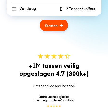
Vandaag
2 Tassen/koffers
Number of bags
Starten
★
★
★
★
☆
★
+1M tassen veilig
opgeslagen
4.7
(300k+)
Great service and location!
Laura Lesmes Iglesias
Used LuggageHero
Vandaag
★
★
★
★
★