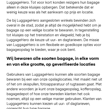
LuggageHero. Tot voor kort konden reizigers hun bagage
alleen in deze kluisjes opbergen. Dat betekende dat er
weinig keuze was als het aankwam op prijs en locatie.
De bij LuggageHero aangesloten winkels bevinden zich
overal in de stad, zodat je altijd de mogelijkheid hebt om je
bagage op een veilige locatie te bewaren. In tegenstelling
tot kluisjes op het treinstation en vliegveld, heb je bij
LuggageHero de keuze uit uur- en dagtarieven. De missie
van LuggageHero is om flexibele en goedkope opties voor
bagageopslag te bieden, waar je ook bent.
Wij bewaren alle soorten bagage, in elke vorm
en van elke grootte, op geverifieerde locaties
Gebruikers van LuggageHero kunnen alle soorten bagage
bewaren bij een van onze opslaglocaties. Het maakt niet uit
of het om skispullen, fotoapparatuur of rugtassen gaat. Met
andere woorden: je kunt onze bagageopslag, kofferopslag,
bagagedepot of hoe onze tevreden klanten het ook
noemen, altijd op een veilige manier gebruiken. Klanten van
LuggageHero kunnen kiezen uit uur- of dagtarieven,
ongeacht hun type bagage.