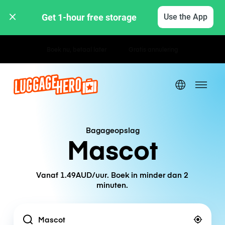
Get 1-hour free storage 
Use the App
Uur- / dagtarieven
Bagageopslag
Mascot
Vanaf 1.49AUD/uur. Boek in minder dan 2
minuten.
Location