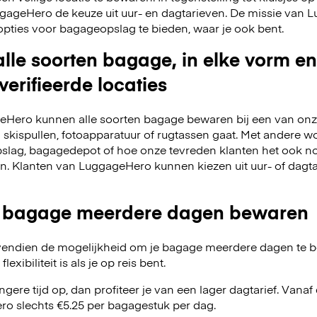
LuggageHero de keuze uit uur- en dagtarieven. De missie van
opties voor bagageopslag te bieden, waar je ook bent.
lle soorten bagage, in elke vorm en
verifieerde locaties
Hero kunnen alle soorten bagage bewaren bij een van onze
m skispullen, fotoapparatuur of rugtassen gaat. Met andere w
slag, bagagedepot of hoe onze tevreden klanten het ook no
en. Klanten van LuggageHero kunnen kiezen uit uur- of dagt
 bagage meerdere dagen bewaren
endien de mogelijkheid om je bagage meerdere dagen te 
exibiliteit is als je op reis bent.
angere tijd op, dan profiteer je van een lager dagtarief. Van
o slechts €5.25 per bagagestuk per dag.