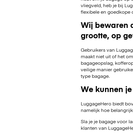
vliegveld, heb je bij 
flexibele en goedkope 
Wij bewaren a
grootte, op ge
Gebruikers van Luggage
maakt niet uit of het o
bagageopslag, kofferop
veilige manier gebruik
type bagage.
We kunnen je
LuggageHero biedt bov
namelijk hoe belangrijk fl
Sla je je bagage voor l
klanten van LuggageHer