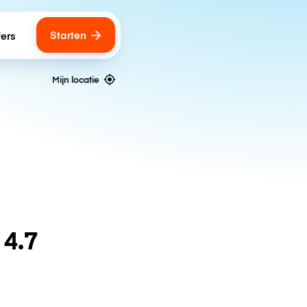
Starten
fers
Mijn locatie
n
4.7