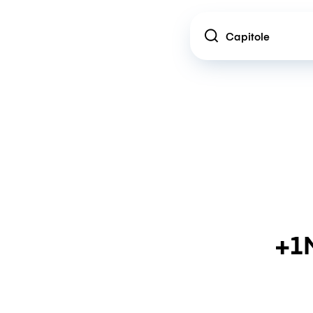
Location
+1M