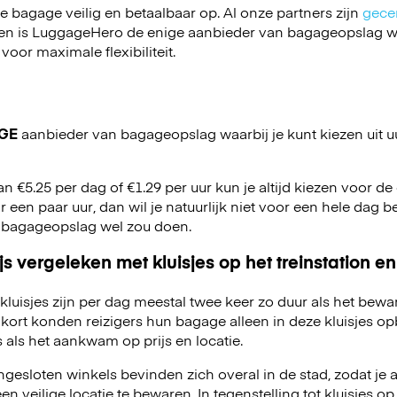
je bagage veilig en betaalbaar op. Al onze partners zijn
gecer
en is LuggageHero de enige aanbieder van bagageopslag wa
 voor maximale flexibiliteit.
GE
aanbieder van bagageopslag waarbij je kunt kiezen uit u
an €5.25 per dag of €1.29 per uur kun je altijd kiezen voor de o
r een paar uur, dan wil je natuurlijk niet voor een hele dag be
 bagageopslag wel zou doen.
js vergeleken met kluisjes op het treinstation en
kluisjes zijn per dag meestal twee keer zo duur als het bewa
kort konden reizigers hun bagage alleen in deze kluisjes o
 als het aankwam op prijs en locatie.
esloten winkels bevinden zich overal in de stad, zodat je a
 veilige locatie te bewaren. In tegenstelling tot kluisjes op 