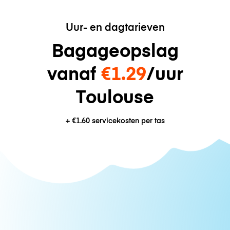
Uur- en dagtarieven
Bagageopslag
vanaf
€1.29
/uur
Toulouse
+
€1.60
servicekosten per tas