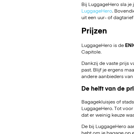
Bij LuggageHero sla je 
LuggageHero
. Bovendi
uit een uur- of dagtarief
Prijzen
LuggageHero is de
ENI
Capitole.
Dankzij de vaste prijs v
past. Blijf je ergens maa
andere aanbieders van
De helft van de pri
Bagagekluisjes of stads
LuggageHero. Tot voor 
dat er weinig keuze was
De bij LuggageHero aang
hebt om je bagage op een