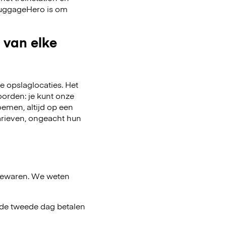
 LuggageHero is om
 van elke
 opslaglocaties. Het
oorden: je kunt onze
emen, altijd op een
arieven, ongeacht hun
bewaren. We weten
af de tweede dag betalen