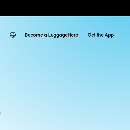
ven
Become a LuggageHero
Get the App
.