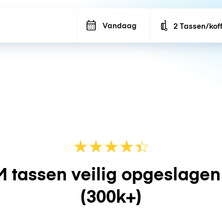
Vandaag
2 Tassen/kof
Number of bags
★
★
★
★
☆
★
 tassen veilig opgeslage
(300k+)