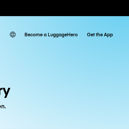
ven
Become a LuggageHero
Get the App
ry
en.