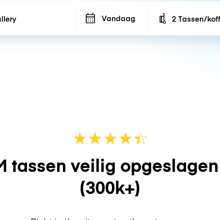
Vandaag
2 Tassen/kof
Number of bags
★
★
★
★
☆
★
 tassen veilig opgeslage
(300k+)