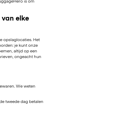
 LuggageHero is om
 van elke
 opslaglocaties. Het
oorden: je kunt onze
emen, altijd op een
arieven, ongeacht hun
bewaren. We weten
af de tweede dag betalen