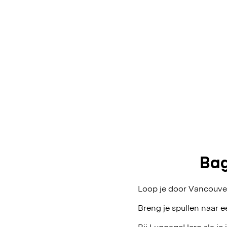
Bag
Loop je door Vancouver
Breng je spullen naar e
Bij LuggageHero sla je 