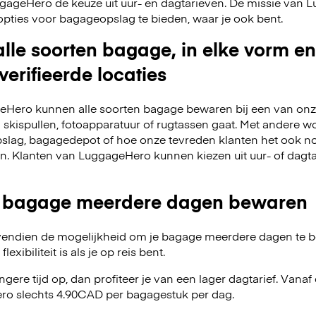
LuggageHero de keuze uit uur- en dagtarieven. De missie van
opties voor bagageopslag te bieden, waar je ook bent.
lle soorten bagage, in elke vorm en
verifieerde locaties
Hero kunnen alle soorten bagage bewaren bij een van onze
m skispullen, fotoapparatuur of rugtassen gaat. Met andere w
slag, bagagedepot of hoe onze tevreden klanten het ook no
en. Klanten van LuggageHero kunnen kiezen uit uur- of dagt
 bagage meerdere dagen bewaren
endien de mogelijkheid om je bagage meerdere dagen te 
exibiliteit is als je op reis bent.
angere tijd op, dan profiteer je van een lager dagtarief. Van
ro slechts 4.90CAD per bagagestuk per dag.