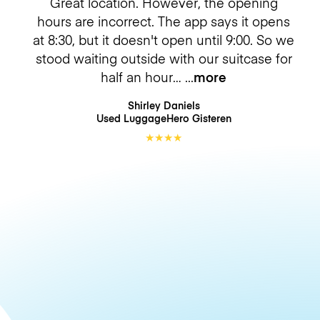
Great location. However, the opening
hours are incorrect. The app says it opens
at 8:30, but it doesn't open until 9:00. So we
stood waiting outside with our suitcase for
half an hour…
more
Shirley Daniels
Used LuggageHero
Gisteren
★
★
★
★