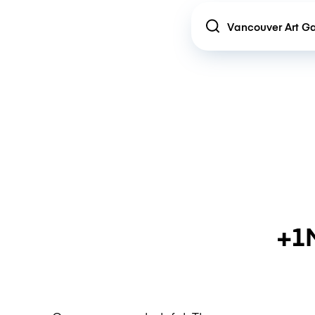
Location
+1M