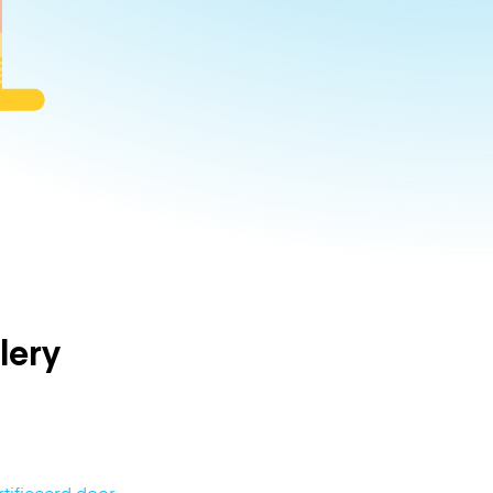
lery
tificeerd door