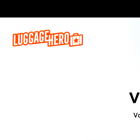
Bo
V
Va