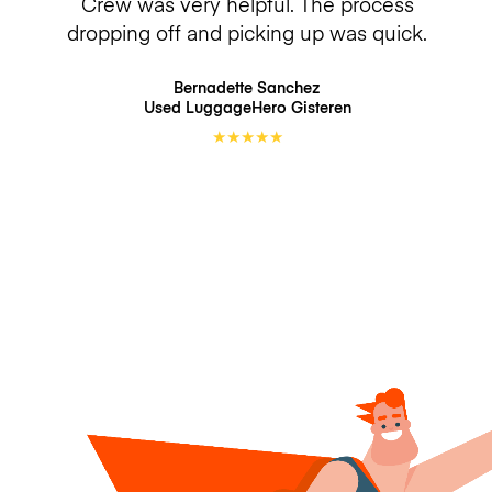
Crew was very helpful. The process
dropping off and picking up was quick.
Bernadette Sanchez
Used LuggageHero
Gisteren
★
★
★
★
★