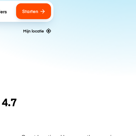
Starten
fers
Mijn locatie
n
4.7