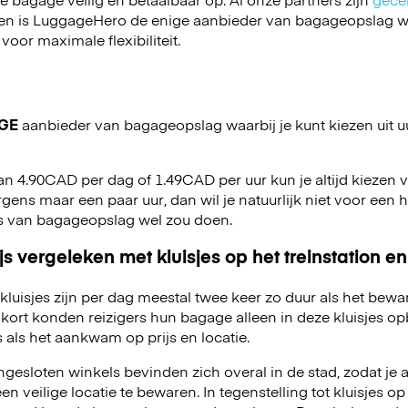
en is LuggageHero de enige aanbieder van bagageopslag wa
 voor maximale flexibiliteit.
GE
aanbieder van bagageopslag waarbij je kunt kiezen uit u
van 4.90CAD per dag of 1.49CAD per uur kun je altijd kiezen v
e ergens maar een paar uur, dan wil je natuurlijk niet voor een
rs van bagageopslag wel zou doen.
js vergeleken met kluisjes op het treinstation en
kluisjes zijn per dag meestal twee keer zo duur als het bewa
kort konden reizigers hun bagage alleen in deze kluisjes o
 als het aankwam op prijs en locatie.
esloten winkels bevinden zich overal in de stad, zodat je a
 veilige locatie te bewaren. In tegenstelling tot kluisjes op 