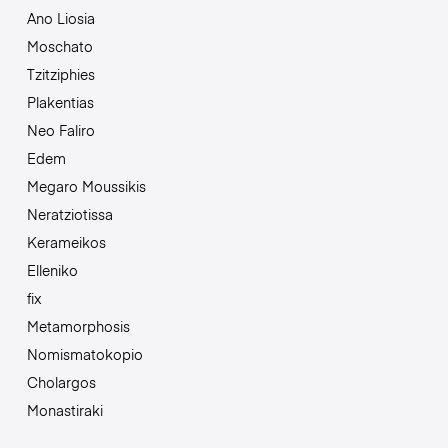
Ano Liosia
Moschato
Tzitziphies
Plakentias
Neo Faliro
Edem
Megaro Moussikis
Neratziotissa
Kerameikos
Elleniko
fix
Metamorphosis
Nomismatokopio
Cholargos
Monastiraki