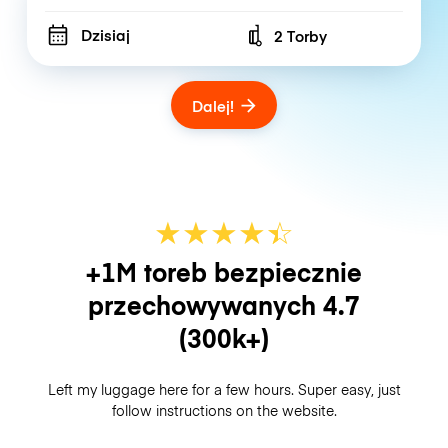
Dzisiaj
2 Torby
Number of bags
Dalej!
★
★
★
★
☆
★
+1M toreb bezpiecznie
przechowywanych
4.7
(300k+)
Left my luggage here for a few hours. Super easy, just
follow instructions on the website.