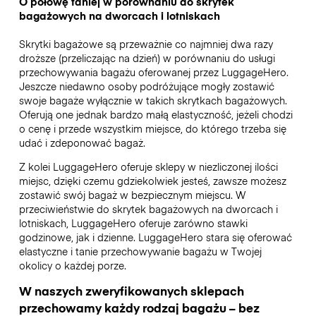
O połowę taniej w porównaniu do skrytek
bagażowych na dworcach i lotniskach
Skrytki bagażowe są przeważnie co najmniej dwa razy
droższe (przeliczając na dzień) w porównaniu do usługi
przechowywania bagażu oferowanej przez LuggageHero.
Jeszcze niedawno osoby podróżujące mogły zostawić
swoje bagaże wyłącznie w takich skrytkach bagażowych.
Oferują one jednak bardzo małą elastyczność, jeżeli chodzi
o cenę i przede wszystkim miejsce, do którego trzeba się
udać i zdeponować bagaż.
Z kolei LuggageHero oferuje sklepy w niezliczonej ilości
miejsc, dzięki czemu gdziekolwiek jesteś, zawsze możesz
zostawić swój bagaż w bezpiecznym miejscu. W
przeciwieństwie do skrytek bagażowych na dworcach i
lotniskach, LuggageHero oferuje zarówno stawki
godzinowe, jak i dzienne. LuggageHero stara się oferować
elastyczne i tanie przechowywanie bagażu w Twojej
okolicy o każdej porze.
W naszych zweryfikowanych sklepach
przechowamy każdy rodzaj bagażu – bez