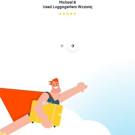
Michael B
Used LuggageHero
Wczoraj
★
★
★
★
★