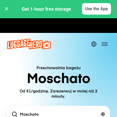
Get 1-hour free storage 
Use the App
Stawki godzinowe / dzienne
Przechowalnia bagażu
Moschato
Od €1/godzinę. Zarezerwuj w mniej niż 2
minuty.
Location