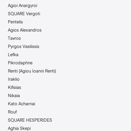
Agioi Anargyroi
SQUARE Vergoti
Pentelis
Agios Alexandros
Tavros
Pyrgos Vasilissis
Lefka
Pikrodaphne
Renti (Agiou Ioanni Renti)
Iraklio
Kifisias
Nikaia
Kato Acharnai
Rouf
SQUARE HESPERIDES
Aghia Skepi