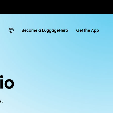
owe / dzienne
Become a LuggageHero
Get the App
io
y.