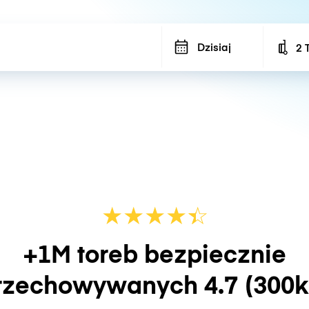
Dzisiaj
2 
Num
★
★
★
★
☆
★
+1M toreb bezpiecznie
rzechowywanych
4.7
(300k