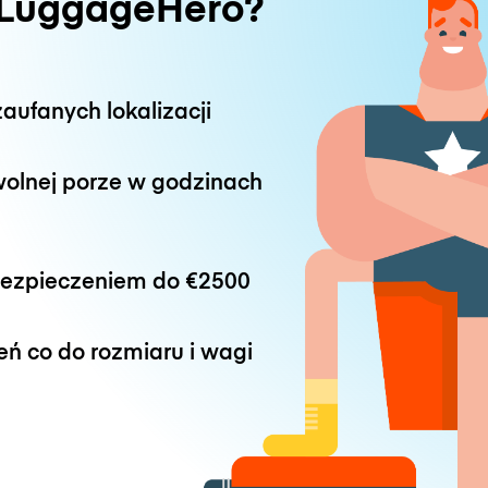
 LuggageHero?
aufanych lokalizacji
wolnej porze w godzinach
bezpieczeniem do
€2500
eń co do rozmiaru i wagi