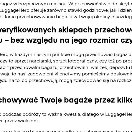
bagaż w bezpiecznym miejscu. W przeciwieństwie do skry
 LuggageHero oferuje zarówno stawki godzinowe, jak i dzie
e i tanie przechowywanie bagażu w Twojej okolicy o każdej
eryfikowanych sklepach przecho
 – bez względu na jego rozmiar czy
ero w każdym naszym punkcie mogą przechować bagaż do
czy to sprzęt narciarski, sprzęt fotograficzny, czy też po pro
tać z przechowalni bagażu, przechowalni walizek, depozyt
ywają to nasi zadowoleni klienci – my pomieścimy dosłownie
du na to, co przechowują, mogą zdecydować się na rozlicz
.
howywać Twoje bagaże przez kilk
ć podczas podróży to ważna kwestia, dlatego w LuggageH
 przez wiele dni.
iższą stawkę dzienną w przypadku przechowywania bagażu 