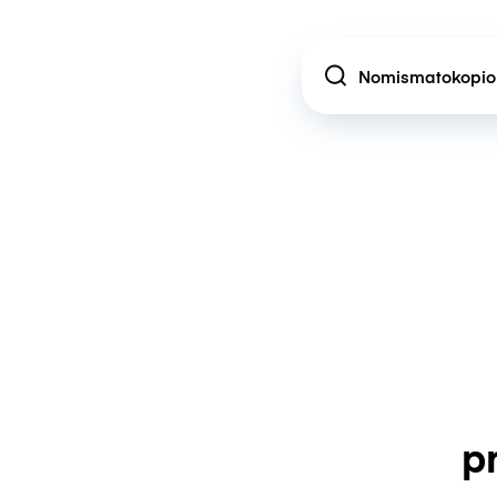
Location
p