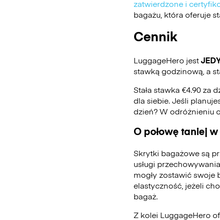
zatwierdzone i certyf
bagażu, która oferuje 
Cennik
LuggageHero jest
JED
stawką godzinową, a st
Stała stawka €4.90 za d
dla siebie. Jeśli planu
dzień? W odróżnieniu 
O połowę taniej w
Skrytki bagażowe są pr
usługi przechowywania
mogły zostawić swoje 
elastyczność, jeżeli ch
bagaż.
Z kolei LuggageHero ofe