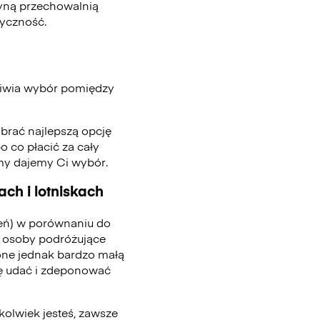
edyną przechowalnią
tyczność.
iwia wybór pomiędzy
ybrać najlepszą opcję
o co płacić za cały
 my dajemy Ci wybór.
ch i lotniskach
ień) w porównaniu do
 osoby podróżujące
one jednak bardzo małą
się udać i zdeponować
kolwiek jesteś, zawsze