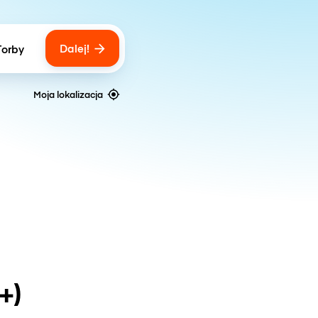
Dalej!
Torby
ber of bags
Moja lokalizacja
+)