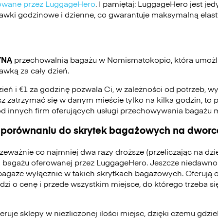
ikowane przez LuggageHero
. I pamiętaj: LuggageHero jest j
stawki godzinowe i dzienne, co gwarantuje maksymalną elas
YNĄ
przechowalnią bagażu w Nomismatokopio, która umożl
awką za cały dzień.
zień i €1 za godzinę pozwala Ci, w zależności od potrzeb, w
jesz zatrzymać się w danym mieście tylko na kilka godzin, to p
od innych firm oferujących usługi przechowywania bagażu
 porównaniu do skrytek bagażowych na dworca
zeważnie co najmniej dwa razy droższe (przeliczając na dz
 bagażu oferowanej przez LuggageHero. Jeszcze niedawno
bagaże wyłącznie w takich skrytkach bagażowych. Oferują 
odzi o cenę i przede wszystkim miejsce, do którego trzeba 
ruje sklepy w niezliczonej ilości miejsc, dzięki czemu gdzie