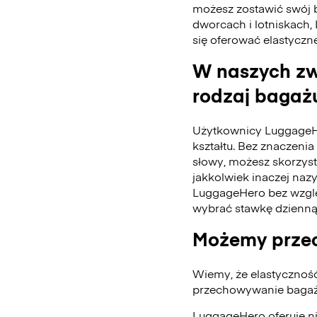
możesz zostawić swój 
dworcach i lotniskach,
się oferować elastyczn
W naszych zw
rodzaj bagażu
Użytkownicy LuggageH
kształtu. Bez znaczenia 
słowy, możesz skorzys
jakkolwiek inaczej naz
LuggageHero bez wzglę
wybrać stawkę dzienną
Możemy przec
Wiemy, że elastycznoś
przechowywanie bagażu
LuggageHero oferuje n