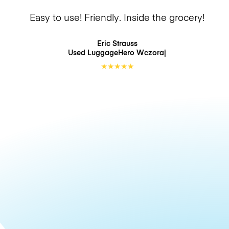
Easy to use! Friendly. Inside the grocery!
Eric Strauss
Used LuggageHero
Wczoraj
★
★
★
★
★