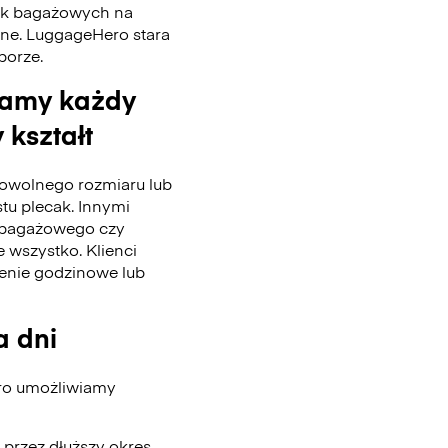
tek bagażowych na
nne. LuggageHero stara
 porze.
wamy każdy
 kształt
wolnego rozmiaru lub
stu plecak. Innymi
u bagażowego czy
 wszystko. Klienci
enie godzinowe lub
a dni
ero umożliwiamy
przez dłuższy okres.