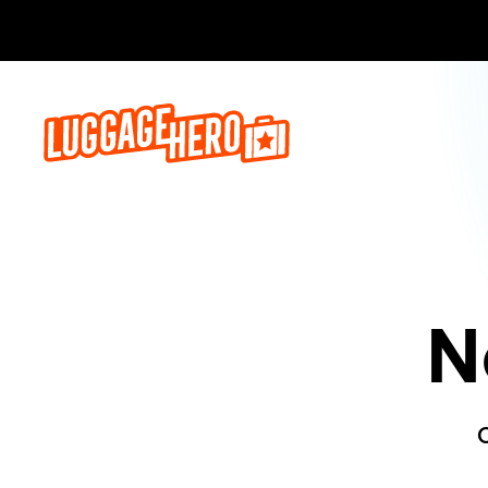
Zarezerwuj, 
N
O