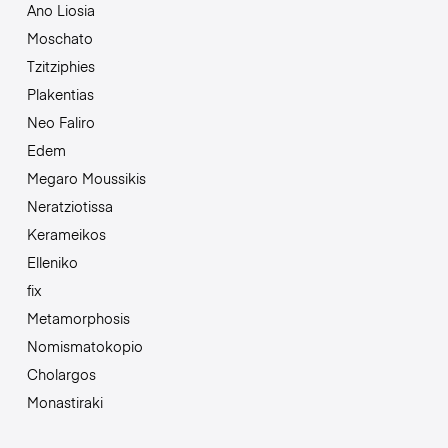
Ano Liosia
Moschato
Tzitziphies
Plakentias
Neo Faliro
Edem
Megaro Moussikis
Neratziotissa
Kerameikos
Elleniko
fix
Metamorphosis
Nomismatokopio
Cholargos
Monastiraki