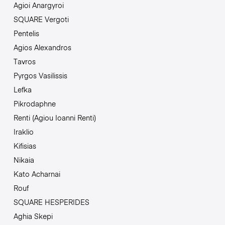
Agioi Anargyroi
SQUARE Vergoti
Pentelis
Agios Alexandros
Tavros
Pyrgos Vasilissis
Lefka
Pikrodaphne
Renti (Agiou Ioanni Renti)
Iraklio
Kifisias
Nikaia
Kato Acharnai
Rouf
SQUARE HESPERIDES
Aghia Skepi