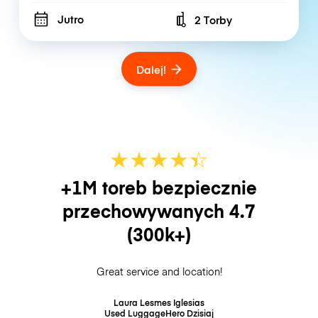
Jutro
2 Torby
Number of bags
Dalej!
★
★
★
★
☆
★
+1M toreb bezpiecznie
przechowywanych
4.7
(300k+)
Great service and location!
Laura Lesmes Iglesias
Used LuggageHero
Dzisiaj