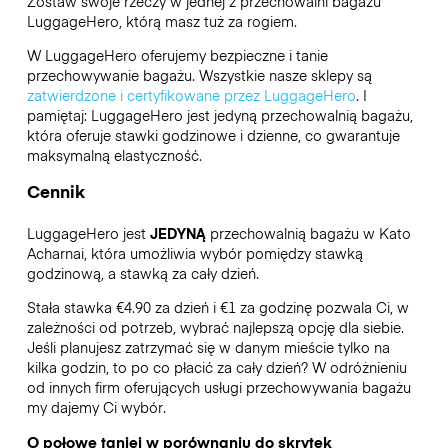
Zostaw swoje rzeczy w jednej z przechowalni bagażu
LuggageHero
, którą masz tuż za rogiem.
W LuggageHero oferujemy bezpieczne i tanie
przechowywanie bagażu. Wszystkie nasze sklepy są
zatwierdzone i certyfikowane przez LuggageHero
. I
pamiętaj: LuggageHero jest jedyną przechowalnią bagażu,
która oferuje stawki godzinowe i dzienne, co gwarantuje
maksymalną elastyczność.
Cennik
LuggageHero jest
JEDYNĄ
przechowalnią bagażu w Kato
Acharnai, która umożliwia wybór pomiędzy stawką
godzinową, a stawką za cały dzień.
Stała stawka €4.90 za dzień i €1 za godzinę pozwala Ci, w
zależności od potrzeb, wybrać najlepszą opcję dla siebie.
Jeśli planujesz zatrzymać się w danym mieście tylko na
kilka godzin, to po co płacić za cały dzień? W odróżnieniu
od innych firm oferujących usługi przechowywania bagażu
my dajemy Ci wybór.
O połowę taniej w porównaniu do skrytek