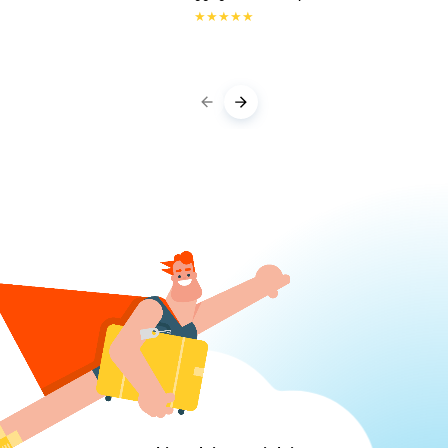
★
★
★
★
★