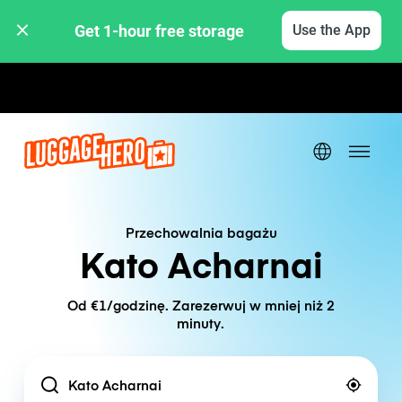
Get 1-hour free storage 
Use the App
Stawki godzinowe / dzienne
Przechowalnia bagażu
Kato Acharnai
Od €1/godzinę. Zarezerwuj w mniej niż 2
minuty.
Location