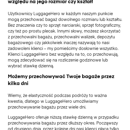
względu na jego rozmiar czy kształt
Użytkownicy LuggageHero w każdym naszym punkcie
mogą przechować bagaż dowolnego rozmiaru lub kształtu.
Bez znaczenia czy to sprzęt narciarski, sprzęt fotograficzny,
czy też po prostu plecak. Innymi słowy, możesz skorzystać
z przechowalni bagażu, przechowalni walizek, depozytu
bagażowego czy jakkolwiek inaczej nazywają to nasi
zadowoleni klienci – my pomieścimy dosłownie wszystko.
Klienci LuggageHero bez względu na to, co przechowują,
mogą zdecydować się na rozliczenie godzinowe lub
wybrać stawkę dzienną.
Możemy przechowywać Twoje bagaże przez
kilka dni
Wiemy, że elastyczność podczas podróży to ważna
kwestia, dlatego w LuggageHero umożliwiamy
przechowywanie bagażu przez wiele dni.
LuggageHero oferuje niższą stawkę dzienną w przypadku
przechowywania bagażu przez dłuższy okres. Począwszy
od drugiego dnia, przez kolejne dni nasi klienci płacą tylko