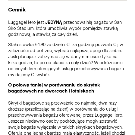
Cennik
LuggageHero jest
JEDYNĄ
przechowalnią bagażu w San
Siro Stadium, która umożliwia wybór pomiędzy stawką
godzinową, a stawką za cały dzień.
Stała stawka €4.90 za dzień i €1 za godzinę pozwala Ci, w
zależności od potrzeb, wybrać najlepszą opcję dla siebie.
Jeśli planujesz zatrzymać się w danym mieście tylko na
kilka godzin, to po co płacić za cały dzień? W odróżnieniu
od innych firm oferujących usługi przechowywania bagażu
my dajemy Ci wybór.
O połowę taniej w porównaniu do skrytek
bagażowych na dworcach i lotniskach
Skrytki bagażowe są przeważnie co najmniej dwa razy
droższe (przeliczając na dzień) w porównaniu do usługi
przechowywania bagażu oferowanej przez LuggageHero.
Jeszcze niedawno osoby podróżujące mogły zostawić
swoje bagaże wyłącznie w takich skrytkach bagażowych.
Oferują one jednak bardzo małą elastyczność, jeżeli chodzi