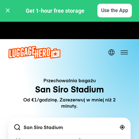
Get 1-hour free storage 
Use the App
Stawki godzinowe / dzienne
Przechowalnia bagażu
San Siro Stadium
Od €1/godzinę. Zarezerwuj w mniej niż 2
minuty.
Location