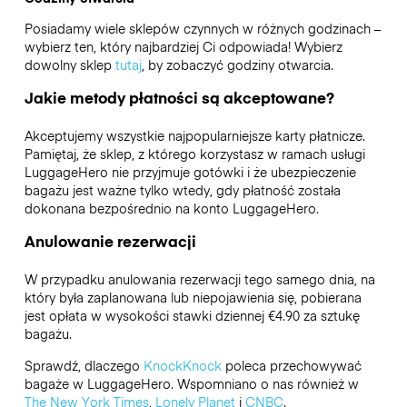
Posiadamy wiele sklepów czynnych w różnych godzinach –
wybierz ten, który najbardziej Ci odpowiada! Wybierz
dowolny sklep
tutaj
, by zobaczyć godziny otwarcia.
Jakie metody płatności są akceptowane?
Akceptujemy wszystkie najpopularniejsze karty płatnicze.
Pamiętaj, że sklep, z którego korzystasz w ramach usługi
LuggageHero nie przyjmuje gotówki i że ubezpieczenie
bagażu jest ważne tylko wtedy, gdy płatność została
dokonana bezpośrednio na konto LuggageHero.
Anulowanie rezerwacji
W przypadku anulowania rezerwacji tego samego dnia, na
który była zaplanowana lub niepojawienia się, pobierana
jest opłata w wysokości stawki dziennej €4.90 za sztukę
bagażu.
Sprawdź, dlaczego
KnockKnock
poleca przechowywać
bagaże w LuggageHero. Wspomniano o nas również w
The New York Times
,
Lonely Planet
i
CNBC
.