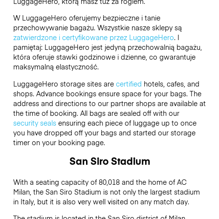
LuggageHero
, którą masz tuż za rogiem.
W LuggageHero oferujemy bezpieczne i tanie
przechowywanie bagażu. Wszystkie nasze sklepy są
zatwierdzone i certyfikowane przez LuggageHero
. I
pamiętaj: LuggageHero jest jedyną przechowalnią bagażu,
która oferuje stawki godzinowe i dzienne, co gwarantuje
maksymalną elastyczność.
LuggageHero storage sites are
certified
hotels, cafes, and
shops. Advance bookings ensure space for your bags. The
address and directions to our partner shops are available at
the time of booking. All bags are sealed off with our
security seals
ensuring each piece of luggage up to once
you have dropped off your bags and started our storage
timer on your booking page.
San Siro Stadium
With a seating capacity of 80,018 and the home of AC
Milan, the San Siro Stadium is not only the largest stadium
in Italy, but it is also very well visited on any match day.
The stadium is located in the San Siro district of Milan