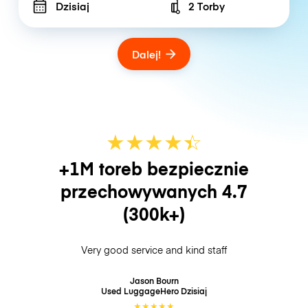
Dzisiaj
2 Torby
Number of bags
Dalej!
★
★
★
★
☆
★
+1M toreb bezpiecznie
przechowywanych
4.7
(300k+)
Very good service and kind staff
Jason Bourn
Used LuggageHero
Dzisiaj
★
★
★
★
★