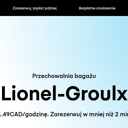
zapłać później
Bezpłatne anulowanie
Stawki godzin
Przechowalnia bagażu
Lionel-Groulx
.49CAD/godzinę. Zarezerwuj w mniej niż 2 mi