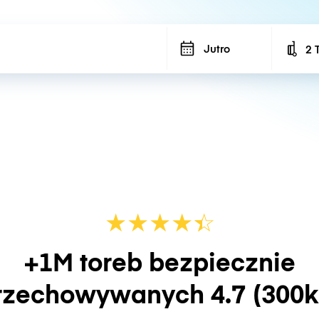
Jutro
2 
Num
★
★
★
★
☆
★
+1M toreb bezpiecznie
rzechowywanych
4.7
(300k