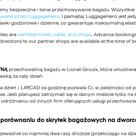
my bezpieczne i tanie przechowywanie bagażu. Wszystkie 
ikowane przez LuggageHero
. I pamiętaj: LuggageHero jest j
stawki godzinowe i dzienne, co gwarantuje maksymalną elas
ites are
certified hotels, cafes, and shops
. Advance bookings
irections to our partner shops are available at the time of b
YNĄ
przechowalnią bagażu w Lionel-Groulx, która umożliw
awką za cały dzień.
a dzień i 1.49CAD za godzinę pozwala Ci, w zależności od 
bie. Jeśli planujesz zatrzymać się w danym mieście tylko na k
W odróżnieniu od innych firm oferujących usługi przechow
 porównaniu do skrytek bagażowych na dworca
zeważnie co najmniej dwa razy droższe (przeliczając na dz