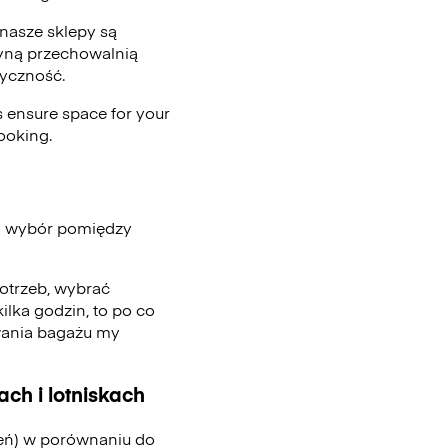
nasze sklepy są
edyną przechowalnią
tyczność.
 ensure space for your
ooking.
ia wybór pomiędzy
potrzeb, wybrać
ilka godzin, to po co
ywania bagażu my
ch i lotniskach
ień) w porównaniu do