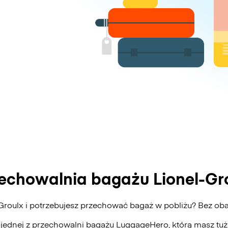
echowalnia bagażu Lionel-Gr
-Groulx i potrzebujesz przechować bagaż w pobliżu? Bez o
 jednej z przechowalni bagażu
LuggageHero
, którą masz tu