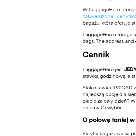
W LuggageHero oferuje
zatwierdzone i certyf
bagażu, która oferuje 
LuggageHero storage s
bags. The address and d
Cennik
LuggageHero jest
JED
stawką godzinową, a st
Stała stawka 4.90CAD z
najlepszą opcję dla sie
płacić za cały dzień? 
dajemy Ci wybór.
O połowę taniej w
Skrytki bagażowe są pr