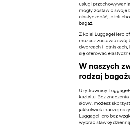
usługi przechowywania
mogły zostawić swoje 
elastyczność, jeżeli ch
bagaż.
Z kolei LuggageHero ofe
możesz zostawić swój 
dworcach i lotniskach,
się oferować elastyczn
W naszych zw
rodzaj bagażu
Użytkownicy LuggageH
kształtu. Bez znaczenia 
słowy, możesz skorzys
jakkolwiek inaczej naz
LuggageHero bez wzglę
wybrać stawkę dzienną