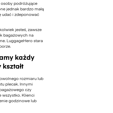
 osoby podróżujące
one jednak bardzo małą
się udać i zdeponować
kolwiek jesteś, zawsze
tek bagażowych na
nne. LuggageHero stara
 porze.
wamy każdy
 kształt
wolnego rozmiaru lub
stu plecak. Innymi
u bagażowego czy
 wszystko. Klienci
enie godzinowe lub