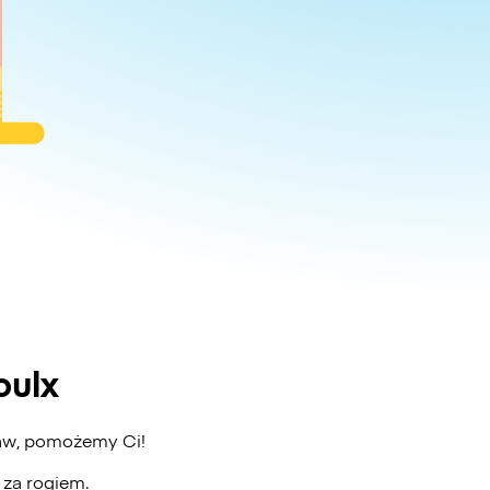
oulx
baw, pomożemy Ci!
ż za rogiem.