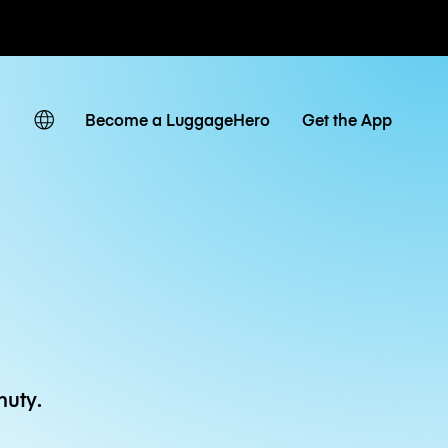
owe / dzienne
Become a LuggageHero
Get the App
nuty.