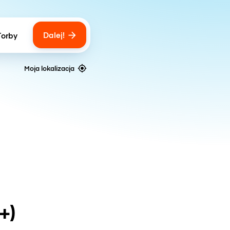
Dalej!
Torby
ber of bags
Moja lokalizacja
+)