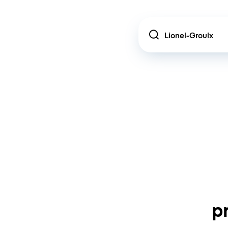
Location
p