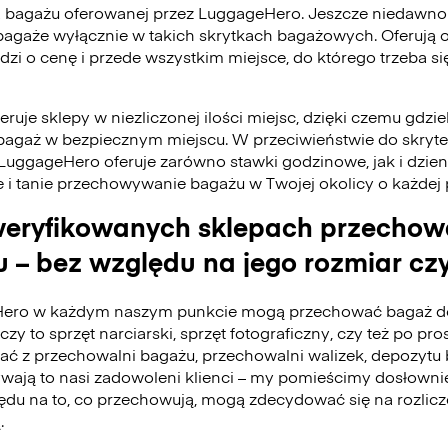
 bagażu oferowanej przez LuggageHero. Jeszcze niedawno
bagaże wyłącznie w takich skrytkach bagażowych. Oferują 
odzi o cenę i przede wszystkim miejsce, do którego trzeba 
ruje sklepy w niezliczonej ilości miejsc, dzięki czemu gdzie
bagaż w bezpiecznym miejscu. W przeciwieństwie do skry
 LuggageHero oferuje zarówno stawki godzinowe, jak i dzie
e i tanie przechowywanie bagażu w Twojej okolicy o każdej
eryfikowanych sklepach przecho
 – bez względu na jego rozmiar czy
ero w każdym naszym punkcie mogą przechować bagaż do
czy to sprzęt narciarski, sprzęt fotograficzny, czy też po pro
tać z przechowalni bagażu, przechowalni walizek, depozyt
ywają to nasi zadowoleni klienci – my pomieścimy dosłownie
du na to, co przechowują, mogą zdecydować się na rozlicz
.