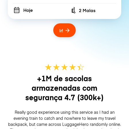
Hoje
2 Malas
Number of bags
Ir!
★
★
★
★
☆
★
+1M de sacolas
armazenadas com
segurança
4.7
(300k+)
Really good experience using this service as I had an
evening train to catch and nowhere to leave my travel
backpack, but came across LuggageHero randomly online.