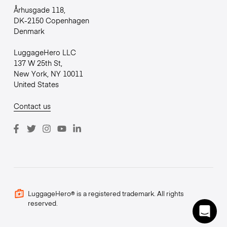
Århusgade 118,
DK-2150 Copenhagen
Denmark
LuggageHero LLC
137 W 25th St,
New York, NY 10011
United States
Contact us
LuggageHero® is a registered trademark. All rights
reserved.