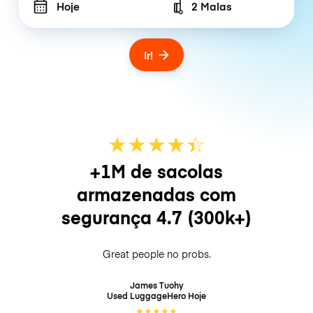
Hoje
2 Malas
Number of bags
Ir!
★
★
★
★
☆
★
+1M de sacolas
armazenadas com
segurança
4.7
(300k+)
Great people no probs.
James Tuohy
Used LuggageHero
Hoje
★
★
★
★
★