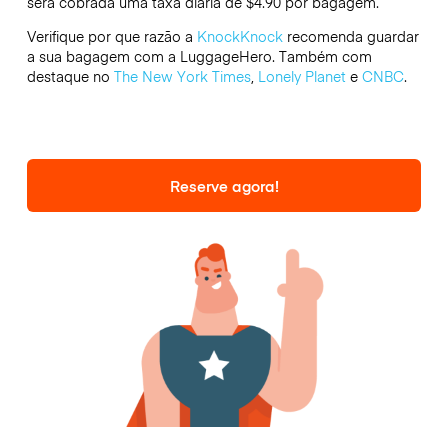
será cobrada uma taxa diária de $4.90 por bagagem.
Verifique por que razão a
KnockKnock
recomenda guardar
a sua bagagem com a LuggageHero. Também com
destaque no
The New York Times
,
Lonely Planet
e
CNBC
.
Reserve agora!